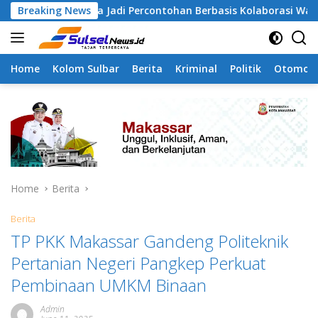
Skip
gapa Jadi Percontohan Berbasis Kolaborasi Warga
Breaking News
Pil
to
content
Home
Kolom Sulbar
Berita
Kriminal
Politik
Otomoti
Home
Berita
Berita
TP PKK Makassar Gandeng Politeknik
Pertanian Negeri Pangkep Perkuat
Pembinaan UMKM Binaan
Admin