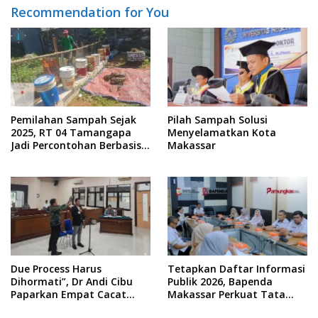
Recommendation for You
Pemilahan Sampah Sejak
Pilah Sampah Solusi
2025, RT 04 Tamangapa
Menyelamatkan Kota
Jadi Percontohan Berbasis
Makassar
Kolaborasi Warga
Due Process Harus
Tetapkan Daftar Informasi
Dihormati”, Dr Andi Cibu
Publik 2026, Bapenda
Paparkan Empat Cacat
Makassar Perkuat Tata
Yuridis PTDH ASN Morowali
Kelola Keterbukaan