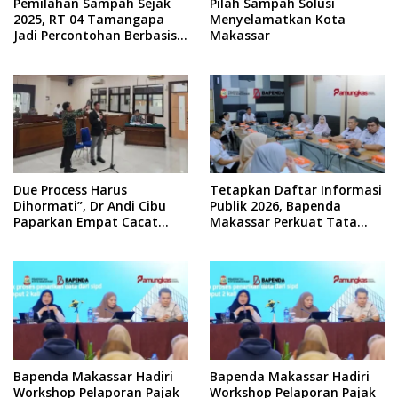
Pemilahan Sampah Sejak
Pilah Sampah Solusi
2025, RT 04 Tamangapa
Menyelamatkan Kota
Jadi Percontohan Berbasis
Makassar
Kolaborasi Warga
Due Process Harus
Tetapkan Daftar Informasi
Dihormati”, Dr Andi Cibu
Publik 2026, Bapenda
Paparkan Empat Cacat
Makassar Perkuat Tata
Yuridis PTDH ASN Morowali
Kelola Keterbukaan
Informasi
Bapenda Makassar Hadiri
Bapenda Makassar Hadiri
Workshop Pelaporan Pajak
Workshop Pelaporan Pajak