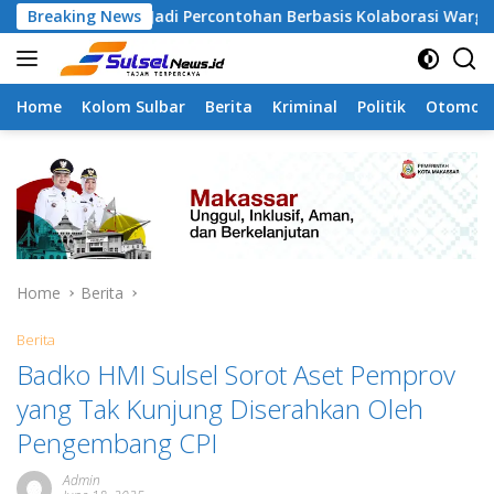
Skip
angapa Jadi Percontohan Berbasis Kolaborasi Warga
Breaking News
P
to
content
Home
Kolom Sulbar
Berita
Kriminal
Politik
Otomoti
Home
Berita
Berita
Badko HMI Sulsel Sorot Aset Pemprov
yang Tak Kunjung Diserahkan Oleh
Pengembang CPI
Admin