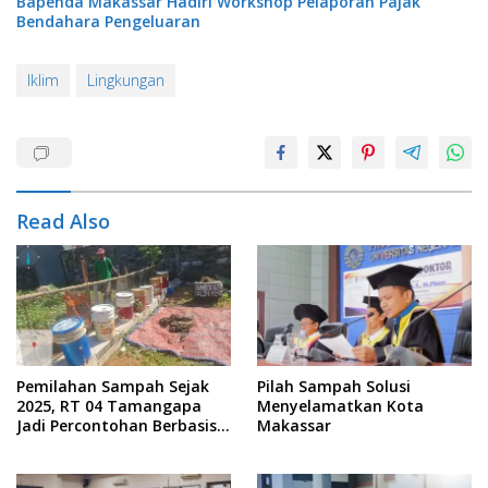
Bapenda Makassar Hadiri Workshop Pelaporan Pajak
Bendahara Pengeluaran
Iklim
Lingkungan
Read Also
Pemilahan Sampah Sejak
Pilah Sampah Solusi
2025, RT 04 Tamangapa
Menyelamatkan Kota
Jadi Percontohan Berbasis
Makassar
Kolaborasi Warga