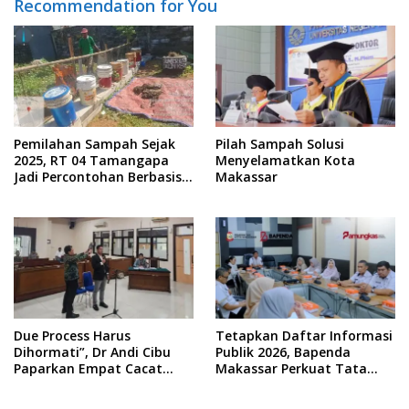
Recommendation for You
Pemilahan Sampah Sejak
Pilah Sampah Solusi
2025, RT 04 Tamangapa
Menyelamatkan Kota
Jadi Percontohan Berbasis
Makassar
Kolaborasi Warga
Due Process Harus
Tetapkan Daftar Informasi
Dihormati”, Dr Andi Cibu
Publik 2026, Bapenda
Paparkan Empat Cacat
Makassar Perkuat Tata
Yuridis PTDH ASN Morowali
Kelola Keterbukaan
Informasi