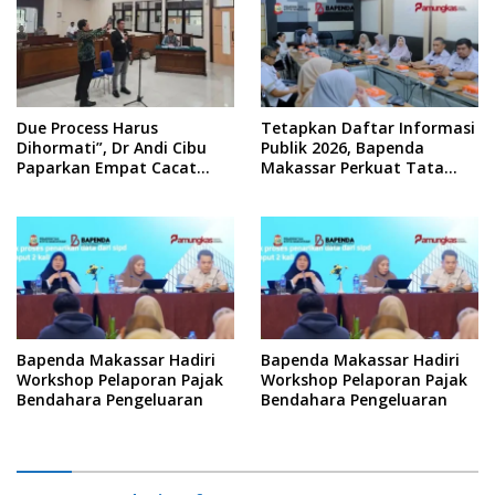
Due Process Harus
Tetapkan Daftar Informasi
Dihormati”, Dr Andi Cibu
Publik 2026, Bapenda
Paparkan Empat Cacat
Makassar Perkuat Tata
Yuridis PTDH ASN Morowali
Kelola Keterbukaan
Informasi
Bapenda Makassar Hadiri
Bapenda Makassar Hadiri
Workshop Pelaporan Pajak
Workshop Pelaporan Pajak
Bendahara Pengeluaran
Bendahara Pengeluaran