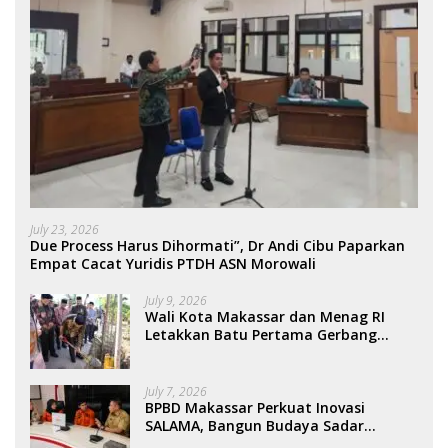
July 23, 2026
Due Process Harus Dihormati”, Dr Andi Cibu Paparkan
Empat Cacat Yuridis PTDH ASN Morowali
July 9, 2026
Wali Kota Makassar dan Menag RI
Letakkan Batu Pertama Gerbang
Moderasi Indonesia di BTP
July 7, 2026
BPBD Makassar Perkuat Inovasi
SALAMA, Bangun Budaya Sadar
Bencana Sejak Usia Dini