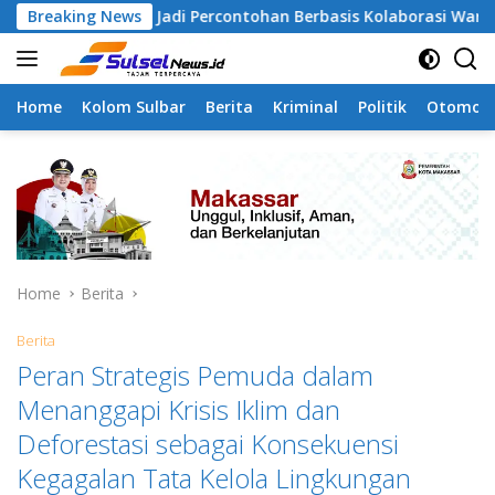
Skip
apa Jadi Percontohan Berbasis Kolaborasi Warga
Breaking News
Pila
to
content
Home
Kolom Sulbar
Berita
Kriminal
Politik
Otomoti
Home
Berita
Berita
Peran Strategis Pemuda dalam
Menanggapi Krisis Iklim dan
Deforestasi sebagai Konsekuensi
Kegagalan Tata Kelola Lingkungan