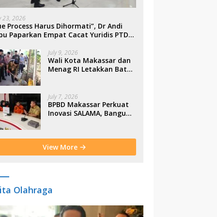
ly 23, 2026
e Process Harus Dihormati”, Dr Andi
bu Paparkan Empat Cacat Yuridis PTDH
SN Morowali
July 9, 2026
Wali Kota Makassar dan
Menag RI Letakkan Batu
Pertama Gerbang
Moderasi Indonesia di
BTP
July 7, 2026
BPBD Makassar Perkuat
Inovasi SALAMA, Bangun
Budaya Sadar Bencana
Sejak Usia Dini
View More
ita Olahraga