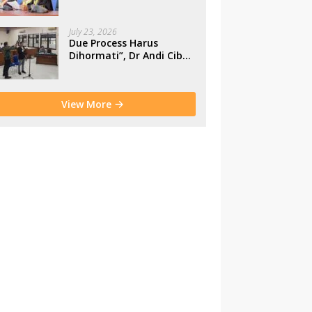
Makassar
July 23, 2026
Due Process Harus
Dihormati”, Dr Andi Cibu
Paparkan Empat Cacat
Yuridis PTDH ASN
Morowali
View More