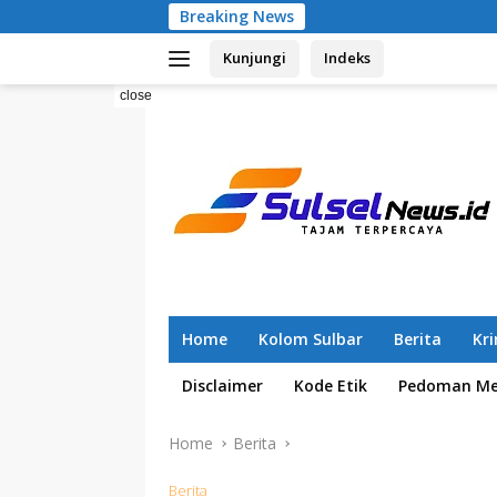
Skip
Breaking News
Pemilahan Sampah
to
Kunjungi
Indeks
content
close
Home
Kolom Sulbar
Berita
Kr
Disclaimer
Kode Etik
Pedoman Med
Home
Berita
Berita