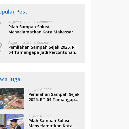
opular Post
1
August 4, 2026
0 Comment
Pilah Sampah Solusi
Menyelamatkan Kota Makassar
2
August 4, 2026
0 Comment
Pemilahan Sampah Sejak 2025, RT
04 Tamangapa Jadi Percontohan
Berbasis Kolaborasi Warga
aca Juga
August 4, 2026
Pemilahan Sampah Sejak
2025, RT 04 Tamangapa
Jadi Percontohan
Berbasis Kolaborasi
Warga
August 4, 2026
Pilah Sampah Solusi
Menyelamatkan Kota