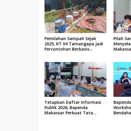
Pemilahan Sampah Sejak
Pilah Sa
2025, RT 04 Tamangapa Jadi
Menyela
Percontohan Berbasis
Makassa
Kolaborasi Warga
Tetapkan Daftar Informasi
Bapenda
Publik 2026, Bapenda
Worksho
Makassar Perkuat Tata
Bendaha
Kelola Keterbukaan Informasi