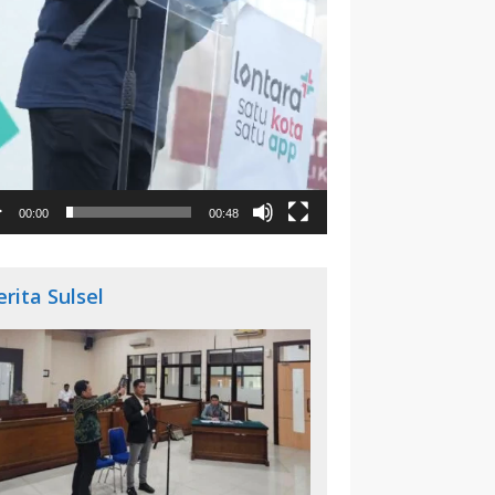
00:00
00:48
erita Sulsel