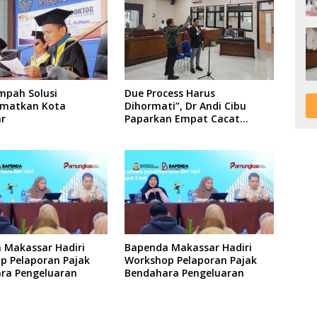
mpah Solusi
Due Process Harus
matkan Kota
Dihormati”, Dr Andi Cibu
r
Paparkan Empat Cacat
Yuridis PTDH ASN Morowali
 Makassar Hadiri
Bapenda Makassar Hadiri
p Pelaporan Pajak
Workshop Pelaporan Pajak
ra Pengeluaran
Bendahara Pengeluaran