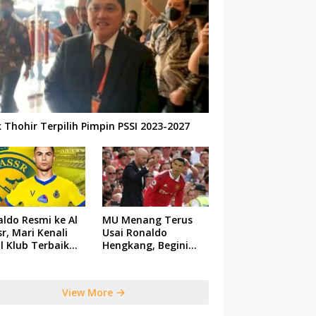
k Thohir Terpilih Pimpin PSSI 2023-2027
ldo Resmi ke Al
MU Menang Terus
r, Mari Kenali
Usai Ronaldo
il Klub Terbaik
Hengkang, Begini
 Saudi Tersebut
Respon Ten Hag
View More