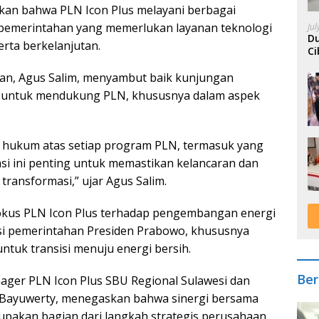
kan bahwa PLN Icon Plus melayani berbagai
 pemerintahan yang memerlukan layanan teknologi
Ju
Du
erta berkelanjutan.
Ci
A
tan, Agus Salim, menyambut baik kunjungan
a untuk mendukung PLN, khususnya dalam aspek
hukum atas setiap program PLN, termasuk yang
asi ini penting untuk memastikan kelancaran dan
transformasi,” ujar Agus Salim.
fokus PLN Icon Plus terhadap pengembangan energi
visi pemerintahan Presiden Prabowo, khususnya
tuk transisi menuju energi bersih.
Ber
ager PLN Icon Plus SBU Regional Sulawesi dan
a Bayuwerty, menegaskan bahwa sinergi bersama
upakan bagian dari langkah strategis perusahaan