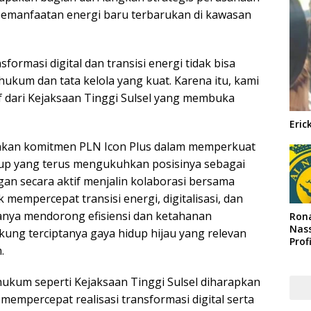
 pemanfaatan energi baru terbarukan di kawasan
ormasi digital dan transisi energi tidak bisa
hukum dan tata kelola yang kuat. Karena itu, kami
f dari Kejaksaan Tinggi Sulsel yang membuka
Eric
minkan komitmen PLN Icon Plus dalam memperkuat
up yang terus mengukuhkan posisinya sebagai
ngan secara aktif menjalin kolaborasi bersama
empercepat transisi energi, digitalisasi, dan
k hanya mendorong efisiensi dan ketahanan
Rona
Nass
ukung terciptanya gaya hidup hijau yang relevan
Prof
.
Arab
hukum seperti Kejaksaan Tinggi Sulsel diharapkan
mpercepat realisasi transformasi digital serta