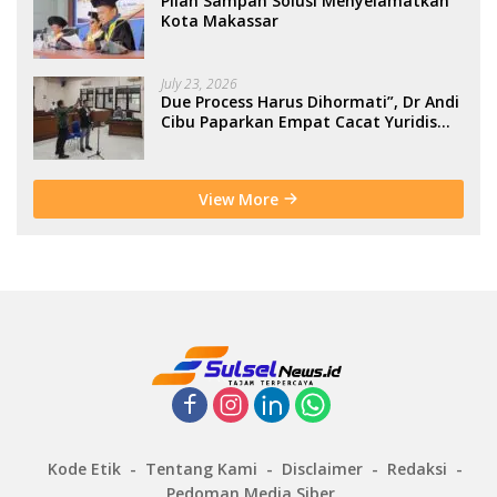
Pilah Sampah Solusi Menyelamatkan
Kota Makassar
July 23, 2026
Due Process Harus Dihormati”, Dr Andi
Cibu Paparkan Empat Cacat Yuridis
PTDH ASN Morowali
View More
Kode Etik
Tentang Kami
Disclaimer
Redaksi
Pedoman Media Siber