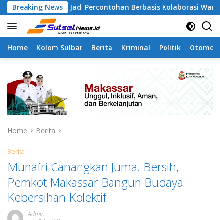
Skip
pa Jadi Percontohan Berbasis Kolaborasi Warga
Breaking News
Pila
to
content
Home
Kolom Sulbar
Berita
Kriminal
Politik
Otomoti
Home
Berita
Berita
Munafri Canangkan Jumat Bersih,
Pemkot Makassar Bangun Budaya
Kebersihan Kolektif
Admin