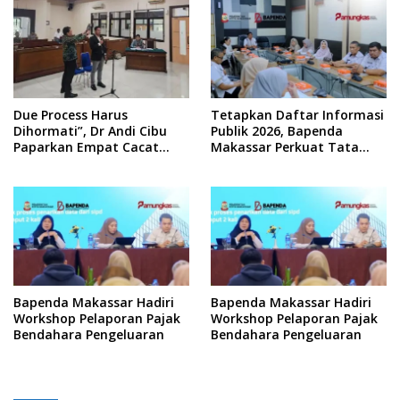
Due Process Harus
Tetapkan Daftar Informasi
Dihormati”, Dr Andi Cibu
Publik 2026, Bapenda
Paparkan Empat Cacat
Makassar Perkuat Tata
Yuridis PTDH ASN Morowali
Kelola Keterbukaan
Informasi
Bapenda Makassar Hadiri
Bapenda Makassar Hadiri
Workshop Pelaporan Pajak
Workshop Pelaporan Pajak
Bendahara Pengeluaran
Bendahara Pengeluaran