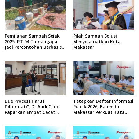
Pemilahan Sampah Sejak
Pilah Sampah Solusi
2025, RT 04 Tamangapa
Menyelamatkan Kota
Jadi Percontohan Berbasis
Makassar
Kolaborasi Warga
Due Process Harus
Tetapkan Daftar Informasi
Dihormati”, Dr Andi Cibu
Publik 2026, Bapenda
Paparkan Empat Cacat
Makassar Perkuat Tata
Yuridis PTDH ASN Morowali
Kelola Keterbukaan
Informasi