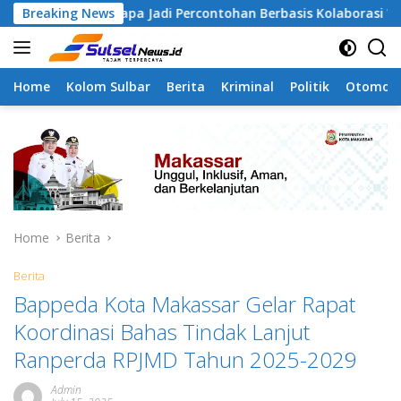
Skip
amangapa Jadi Percontohan Berbasis Kolaborasi Warga
Breaking News
to
content
Home
Kolom Sulbar
Berita
Kriminal
Politik
Otomoti
Home
Berita
Berita
Bappeda Kota Makassar Gelar Rapat
Koordinasi Bahas Tindak Lanjut
Ranperda RPJMD Tahun 2025-2029
Admin