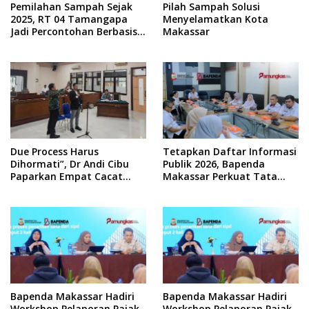
Pemilahan Sampah Sejak
Pilah Sampah Solusi
2025, RT 04 Tamangapa
Menyelamatkan Kota
Jadi Percontohan Berbasis
Makassar
Kolaborasi Warga
Due Process Harus
Tetapkan Daftar Informasi
Dihormati”, Dr Andi Cibu
Publik 2026, Bapenda
Paparkan Empat Cacat
Makassar Perkuat Tata
Yuridis PTDH ASN Morowali
Kelola Keterbukaan
Informasi
Bapenda Makassar Hadiri
Bapenda Makassar Hadiri
Workshop Pelaporan Pajak
Workshop Pelaporan Pajak