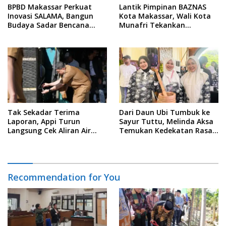
BPBD Makassar Perkuat
Lantik Pimpinan BAZNAS
Inovasi SALAMA, Bangun
Kota Makassar, Wali Kota
Budaya Sadar Bencana
Munafri Tekankan
Sejak Usia Dini
Akuntabilitas dan
Pengelolaan Zakat Berbasis
Data
Tak Sekadar Terima
Dari Daun Ubi Tumbuk ke
Laporan, Appi Turun
Sayur Tuttu, Melinda Aksa
Langsung Cek Aliran Air
Temukan Kedekatan Rasa
PDAM di Permukiman
Nusantara Pada Acara
Warga
Ladies Program APEKSI 2026
Recommendation for You