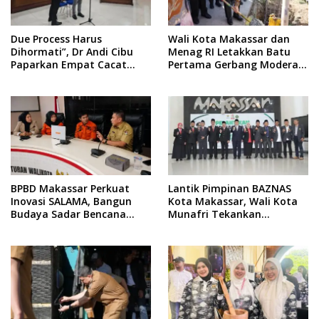
Due Process Harus
Wali Kota Makassar dan
Dihormati”, Dr Andi Cibu
Menag RI Letakkan Batu
Paparkan Empat Cacat
Pertama Gerbang Moderasi
Yuridis PTDH ASN Morowali
Indonesia di BTP
BPBD Makassar Perkuat
Lantik Pimpinan BAZNAS
Inovasi SALAMA, Bangun
Kota Makassar, Wali Kota
Budaya Sadar Bencana
Munafri Tekankan
Sejak Usia Dini
Akuntabilitas dan
Pengelolaan Zakat Berbasis
Data