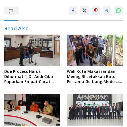
Read Also
Due Process Harus
Wali Kota Makassar dan
Dihormati”, Dr Andi Cibu
Menag RI Letakkan Batu
Paparkan Empat Cacat
Pertama Gerbang Moderasi
Yuridis PTDH ASN Morowali
Indonesia di BTP