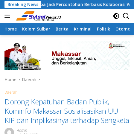
Skip
ngapa Jadi Percontohan Berbasis Kolaborasi Warga
Breaking News
Pi
to
content
Home
Kolom Sulbar
Berita
Kriminal
Politik
Otomoti
Home
Daerah
Daerah
Dorong Kepatuhan Badan Publik,
Kominfo Makassar Sosialisasikan UU
KIP dan Implikasinya terhadap Sengketa
Admin