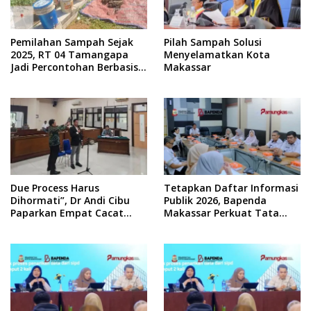
Pemilahan Sampah Sejak
Pilah Sampah Solusi
2025, RT 04 Tamangapa
Menyelamatkan Kota
Jadi Percontohan Berbasis
Makassar
Kolaborasi Warga
Due Process Harus
Tetapkan Daftar Informasi
Dihormati”, Dr Andi Cibu
Publik 2026, Bapenda
Paparkan Empat Cacat
Makassar Perkuat Tata
Yuridis PTDH ASN Morowali
Kelola Keterbukaan
Informasi