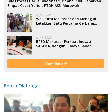
Due Process Harus Dihormati”, Dr Andi Cibu Paparkan
Empat Cacat Yuridis PTDH ASN Morowali
July 9, 2026
Wali Kota Makassar dan Menag RI
Letakkan Batu Pertama Gerbang
Moderasi Indonesia di BTP
July 7, 2026
BPBD Makassar Perkuat Inovasi
SALAMA, Bangun Budaya Sadar
Bencana Sejak Usia Dini
View More
Berita Olahraga