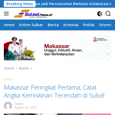
Skip
mangapa Jadi Percontohan Berbasis Kolaborasi Warga
Breaking News
to
content
Home
Kolom Sulbar
Berita
Kriminal
Politik
Otomoti
Home
Berita
Berita
Makassar Peringkat Pertama, Catat
Angka Kemiskinan Terendah di Sulsel
Admin
August 18, 2025