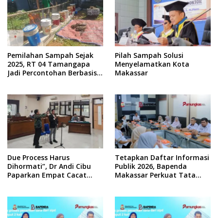
Pemilahan Sampah Sejak
Pilah Sampah Solusi
2025, RT 04 Tamangapa
Menyelamatkan Kota
Jadi Percontohan Berbasis
Makassar
Kolaborasi Warga
Due Process Harus
Tetapkan Daftar Informasi
Dihormati”, Dr Andi Cibu
Publik 2026, Bapenda
Paparkan Empat Cacat
Makassar Perkuat Tata
Yuridis PTDH ASN Morowali
Kelola Keterbukaan
Informasi