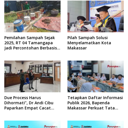
Pemilahan Sampah Sejak
Pilah Sampah Solusi
2025, RT 04 Tamangapa
Menyelamatkan Kota
Jadi Percontohan Berbasis
Makassar
Kolaborasi Warga
Due Process Harus
Tetapkan Daftar Informasi
Dihormati”, Dr Andi Cibu
Publik 2026, Bapenda
Paparkan Empat Cacat
Makassar Perkuat Tata
Yuridis PTDH ASN Morowali
Kelola Keterbukaan
Informasi