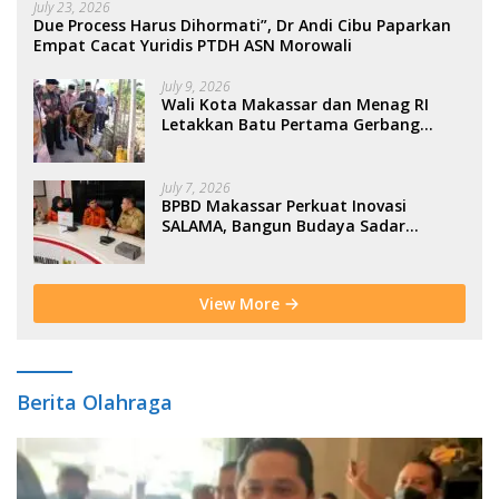
July 23, 2026
Due Process Harus Dihormati”, Dr Andi Cibu Paparkan
Empat Cacat Yuridis PTDH ASN Morowali
July 9, 2026
Wali Kota Makassar dan Menag RI
Letakkan Batu Pertama Gerbang
Moderasi Indonesia di BTP
July 7, 2026
BPBD Makassar Perkuat Inovasi
SALAMA, Bangun Budaya Sadar
Bencana Sejak Usia Dini
View More
Berita Olahraga