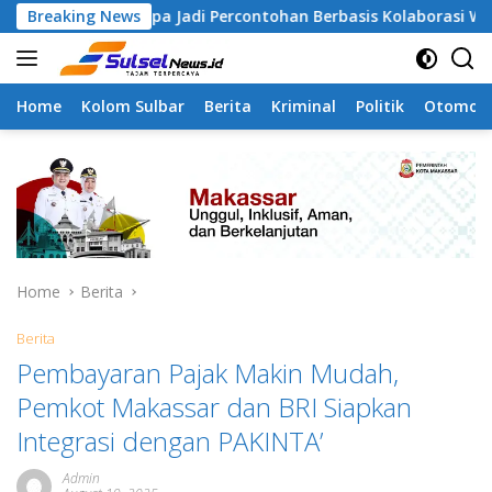
Skip
angapa Jadi Percontohan Berbasis Kolaborasi Warga
Breaking News
P
to
content
Home
Kolom Sulbar
Berita
Kriminal
Politik
Otomoti
Home
Berita
Berita
Pembayaran Pajak Makin Mudah,
Pemkot Makassar dan BRI Siapkan
Integrasi dengan PAKINTA’
Admin