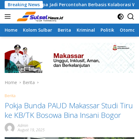
Skip
ngapa Jadi Percontohan Berbasis Kolaborasi Warga
Breaking News
Pi
to
content
Home
Kolom Sulbar
Berita
Kriminal
Politik
Otomoti
Home
Berita
Berita
Pokja Bunda PAUD Makassar Studi Tiru
ke KB/TK Bosowa Bina Insani Bogor
Admin
August 19, 2025