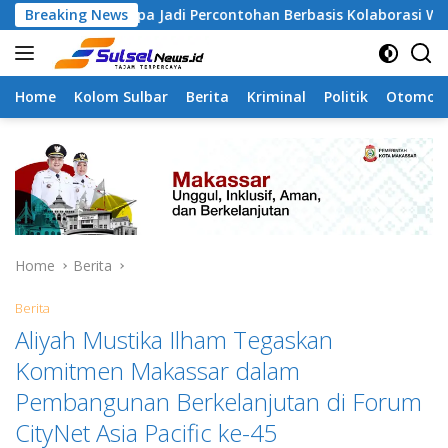
Skip
angapa Jadi Percontohan Berbasis Kolaborasi Warga
Breaking News
P
to
content
Home
Kolom Sulbar
Berita
Kriminal
Politik
Otomoti
Home
Berita
Berita
Aliyah Mustika Ilham Tegaskan
Komitmen Makassar dalam
Pembangunan Berkelanjutan di Forum
CityNet Asia Pacific ke-45