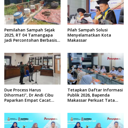
Pemilahan Sampah Sejak
Pilah Sampah Solusi
2025, RT 04 Tamangapa
Menyelamatkan Kota
Jadi Percontohan Berbasis
Makassar
Kolaborasi Warga
Due Process Harus
Tetapkan Daftar Informasi
Dihormati”, Dr Andi Cibu
Publik 2026, Bapenda
Paparkan Empat Cacat
Makassar Perkuat Tata
Yuridis PTDH ASN Morowali
Kelola Keterbukaan
Informasi