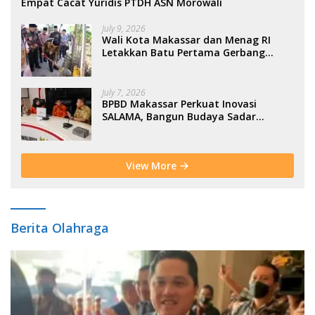
Empat Cacat Yuridis PTDH ASN Morowali
July 9, 2026
Wali Kota Makassar dan Menag RI
Letakkan Batu Pertama Gerbang
Moderasi Indonesia di BTP
July 7, 2026
BPBD Makassar Perkuat Inovasi
SALAMA, Bangun Budaya Sadar
Bencana Sejak Usia Dini
View More
Berita Olahraga