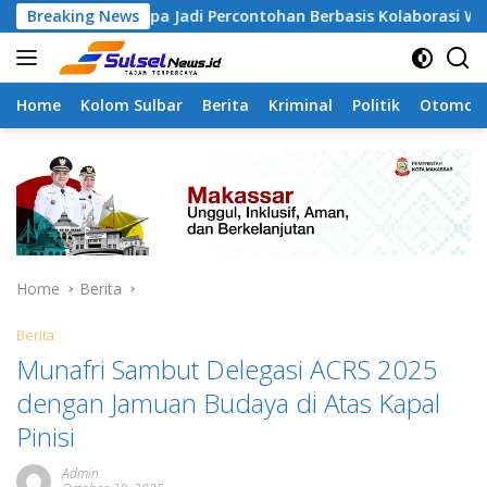
Skip
amangapa Jadi Percontohan Berbasis Kolaborasi Warga
Breaking News
to
content
Home
Kolom Sulbar
Berita
Kriminal
Politik
Otomoti
Home
Berita
Berita
Munafri Sambut Delegasi ACRS 2025
dengan Jamuan Budaya di Atas Kapal
Pinisi
Admin