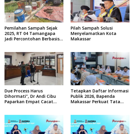
Pemilahan Sampah Sejak
Pilah Sampah Solusi
2025, RT 04 Tamangapa
Menyelamatkan Kota
Jadi Percontohan Berbasis
Makassar
Kolaborasi Warga
Due Process Harus
Tetapkan Daftar Informasi
Dihormati”, Dr Andi Cibu
Publik 2026, Bapenda
Paparkan Empat Cacat
Makassar Perkuat Tata
Yuridis PTDH ASN Morowali
Kelola Keterbukaan
Informasi