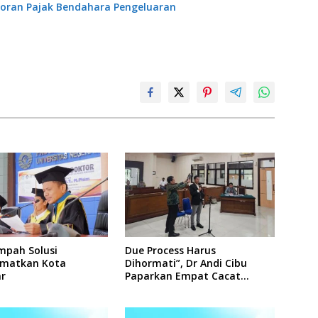
oran Pajak Bendahara Pengeluaran
mpah Solusi
Due Process Harus
matkan Kota
Dihormati”, Dr Andi Cibu
r
Paparkan Empat Cacat
Yuridis PTDH ASN Morowali