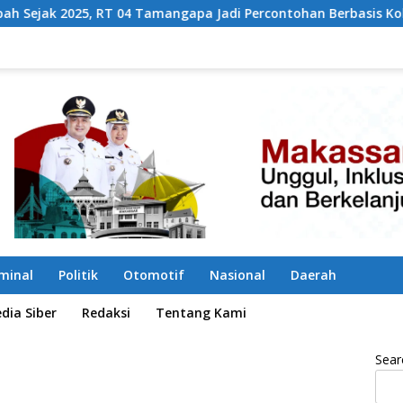
amangapa Jadi Percontohan Berbasis Kolaborasi Warga
iminal
Politik
Otomotif
Nasional
Daerah
ia Siber
Redaksi
Tentang Kami
Sear