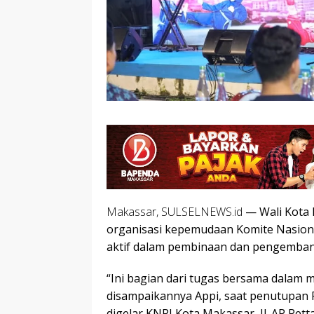
Makassar, SULSELNEWS.id
— Wali Kota 
organisasi kepemudaan Komite Nasiona
aktif dalam pembinaan dan pengemban
“Ini bagian dari tugas bersama dalam 
disampaikannya Appi, saat penutupan 
digelar KNPI Kota Makassar, Jl. AP Pet