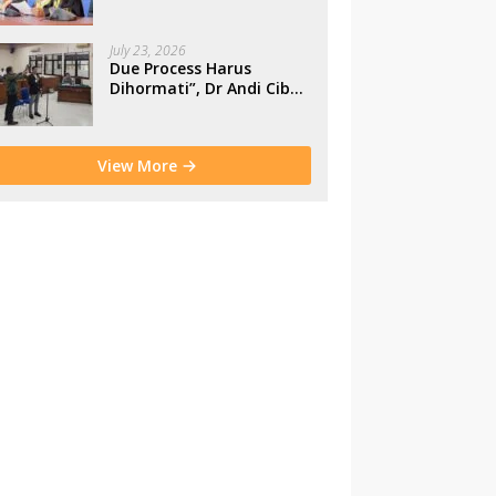
Makassar
July 23, 2026
Due Process Harus
Dihormati”, Dr Andi Cibu
Paparkan Empat Cacat
Yuridis PTDH ASN
Morowali
View More