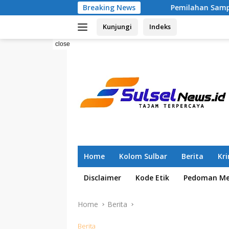
Skip
Breaking News
Pemilahan Sampah Sejak 2025, RT 04 T
to
Kunjungi
Indeks
content
close
Home
Kolom Sulbar
Berita
Kr
Disclaimer
Kode Etik
Pedoman Med
Home
Berita
Berita