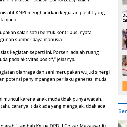
Ju
nisiatif KNPI menghadirkan kegiatan positif yang
Du
ak muda.
Ci
A
rupakan salah satu bentuk kontribusi nyata
gunan sumber daya manusia.
as kegiatan seperti ini. Porseni adalah ruang
pada aktivitas positif,” jelasnya.
egiatan olahraga dan seni merupakan wujud sinergi
n potensi penyimpangan perilaku generasi muda
ini muncul karena anak muda tidak punya wadah.
tahu caranya, tidak ada yang mengajak, tidak ada
Ber
an arah,” tambah Ketua DPD II Golkar Makassar itu.