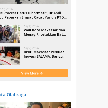
ly 23, 2026
e Process Harus Dihormati”, Dr Andi
bu Paparkan Empat Cacat Yuridis PTDH
SN Morowali
July 9, 2026
Wali Kota Makassar dan
Menag RI Letakkan Batu
Pertama Gerbang
Moderasi Indonesia di
BTP
July 7, 2026
BPBD Makassar Perkuat
Inovasi SALAMA, Bangun
Budaya Sadar Bencana
Sejak Usia Dini
View More
ita Olahraga