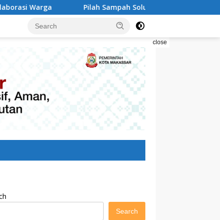
Pilah Sampah Solusi Menyelamatkan Kota Makassar
D
close
ch
Search