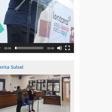
00:00
00:48
erita Sulsel