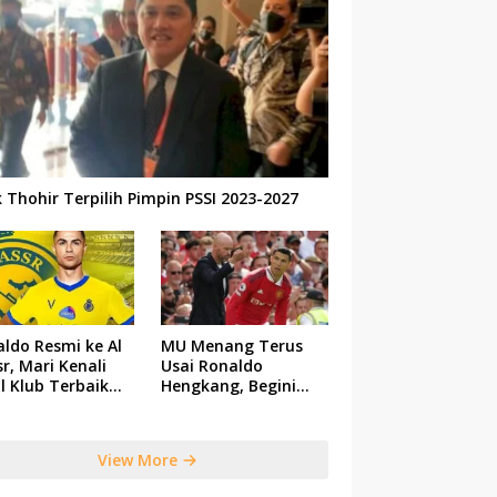
k Thohir Terpilih Pimpin PSSI 2023-2027
ldo Resmi ke Al
MU Menang Terus
r, Mari Kenali
Usai Ronaldo
il Klub Terbaik
Hengkang, Begini
 Saudi Tersebut
Respon Ten Hag
View More