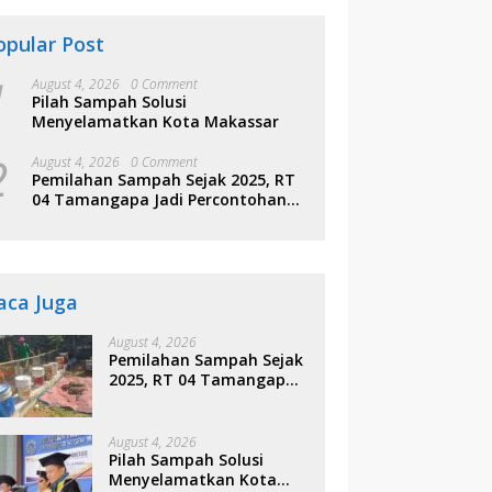
opular Post
1
August 4, 2026
0 Comment
Pilah Sampah Solusi
Menyelamatkan Kota Makassar
2
August 4, 2026
0 Comment
Pemilahan Sampah Sejak 2025, RT
04 Tamangapa Jadi Percontohan
Berbasis Kolaborasi Warga
aca Juga
August 4, 2026
Pemilahan Sampah Sejak
2025, RT 04 Tamangapa
Jadi Percontohan
Berbasis Kolaborasi
Warga
August 4, 2026
Pilah Sampah Solusi
Menyelamatkan Kota