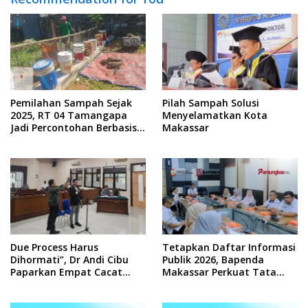
Pemilahan Sampah Sejak
Pilah Sampah Solusi
2025, RT 04 Tamangapa
Menyelamatkan Kota
Jadi Percontohan Berbasis
Makassar
Kolaborasi Warga
Due Process Harus
Tetapkan Daftar Informasi
Dihormati”, Dr Andi Cibu
Publik 2026, Bapenda
Paparkan Empat Cacat
Makassar Perkuat Tata
Yuridis PTDH ASN Morowali
Kelola Keterbukaan
Informasi