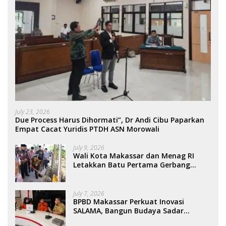
July 23, 2026
Due Process Harus Dihormati”, Dr Andi Cibu Paparkan
Empat Cacat Yuridis PTDH ASN Morowali
July 9, 2026
Wali Kota Makassar dan Menag RI
Letakkan Batu Pertama Gerbang
Moderasi Indonesia di BTP
July 7, 2026
BPBD Makassar Perkuat Inovasi
SALAMA, Bangun Budaya Sadar
Bencana Sejak Usia Dini