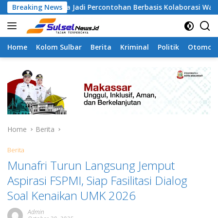
Skip
ngapa Jadi Percontohan Berbasis Kolaborasi Warga
Breaking News
Pi
to
content
Home
Kolom Sulbar
Berita
Kriminal
Politik
Otomoti
Home
Berita
Berita
Munafri Turun Langsung Jemput
Aspirasi FSPMI, Siap Fasilitasi Dialog
Soal Kenaikan UMK 2026
Admin