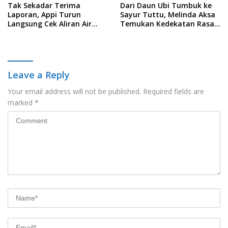
Tak Sekadar Terima
Dari Daun Ubi Tumbuk ke
Laporan, Appi Turun
Sayur Tuttu, Melinda Aksa
Langsung Cek Aliran Air
Temukan Kedekatan Rasa
PDAM di Permukiman
Nusantara Pada Acara
Warga
Ladies Program APEKSI 2026
Leave a Reply
Your email address will not be published.
Required fields are
marked
*