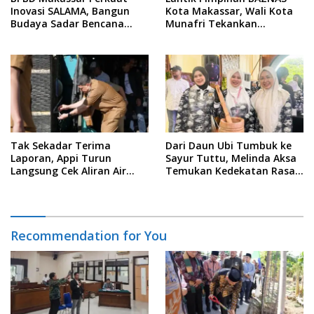
Inovasi SALAMA, Bangun
Kota Makassar, Wali Kota
Budaya Sadar Bencana
Munafri Tekankan
Sejak Usia Dini
Akuntabilitas dan
Pengelolaan Zakat Berbasis
Data
Tak Sekadar Terima
Dari Daun Ubi Tumbuk ke
Laporan, Appi Turun
Sayur Tuttu, Melinda Aksa
Langsung Cek Aliran Air
Temukan Kedekatan Rasa
PDAM di Permukiman
Nusantara Pada Acara
Warga
Ladies Program APEKSI 2026
Recommendation for You