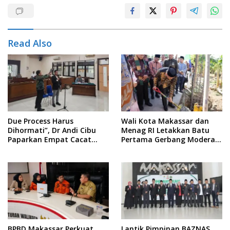
Read Also
Due Process Harus
Wali Kota Makassar dan
Dihormati”, Dr Andi Cibu
Menag RI Letakkan Batu
Paparkan Empat Cacat
Pertama Gerbang Moderasi
Yuridis PTDH ASN Morowali
Indonesia di BTP
BPBD Makassar Perkuat
Lantik Pimpinan BAZNAS