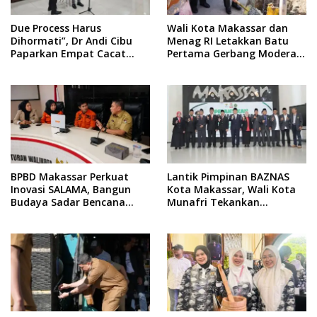
Due Process Harus
Wali Kota Makassar dan
Dihormati”, Dr Andi Cibu
Menag RI Letakkan Batu
Paparkan Empat Cacat
Pertama Gerbang Moderasi
Yuridis PTDH ASN Morowali
Indonesia di BTP
BPBD Makassar Perkuat
Lantik Pimpinan BAZNAS
Inovasi SALAMA, Bangun
Kota Makassar, Wali Kota
Budaya Sadar Bencana
Munafri Tekankan
Sejak Usia Dini
Akuntabilitas dan
Pengelolaan Zakat Berbasis
Data