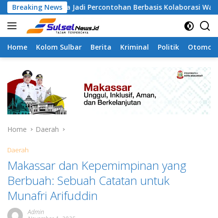
Skip
gapa Jadi Percontohan Berbasis Kolaborasi Warga
Breaking News
Pil
to
content
Home
Kolom Sulbar
Berita
Kriminal
Politik
Otomoti
Home
Daerah
Daerah
Makassar dan Kepemimpinan yang
Berbuah: Sebuah Catatan untuk
Munafri Arifuddin
Admin