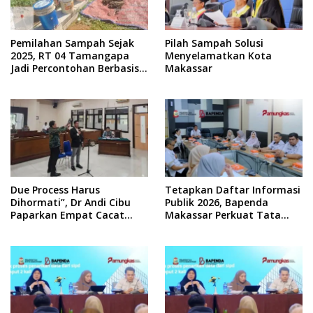
Pemilahan Sampah Sejak
Pilah Sampah Solusi
2025, RT 04 Tamangapa
Menyelamatkan Kota
Jadi Percontohan Berbasis
Makassar
Kolaborasi Warga
Due Process Harus
Tetapkan Daftar Informasi
Dihormati”, Dr Andi Cibu
Publik 2026, Bapenda
Paparkan Empat Cacat
Makassar Perkuat Tata
Yuridis PTDH ASN Morowali
Kelola Keterbukaan
Informasi