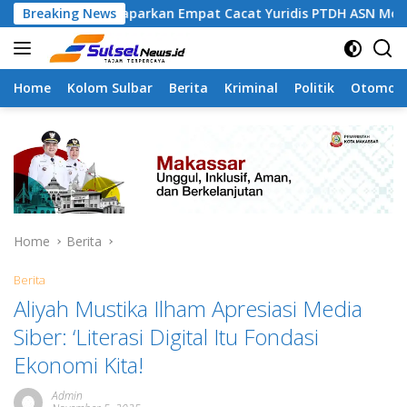
Skip
Cibu Paparkan Empat Cacat Yuridis PTDH ASN Morowali
Breaking News
to
content
Home
Kolom Sulbar
Berita
Kriminal
Politik
Otomoti
Home
Berita
Berita
Aliyah Mustika Ilham Apresiasi Media
Siber: ‘Literasi Digital Itu Fondasi
Ekonomi Kita!
Admin