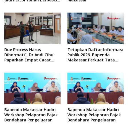
Kolaborasi Warga
Due Process Harus
Tetapkan Daftar Informasi
Dihormati”, Dr Andi Cibu
Publik 2026, Bapenda
Paparkan Empat Cacat
Makassar Perkuat Tata
Yuridis PTDH ASN Morowali
Kelola Keterbukaan
Informasi
Bapenda Makassar Hadiri
Bapenda Makassar Hadiri
Workshop Pelaporan Pajak
Workshop Pelaporan Pajak
Bendahara Pengeluaran
Bendahara Pengeluaran