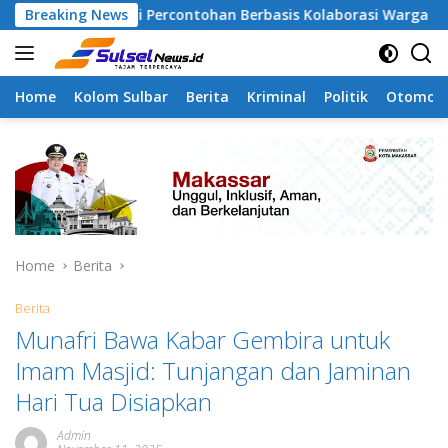
Skip
Jadi Percontohan Berbasis Kolaborasi Warga
Breaking News
Pilah Sa
to
content
Home
Kolom Sulbar
Berita
Kriminal
Politik
Otomoti
Home
Berita
Berita
Munafri Bawa Kabar Gembira untuk
Imam Masjid: Tunjangan dan Jaminan
Hari Tua Disiapkan
Admin