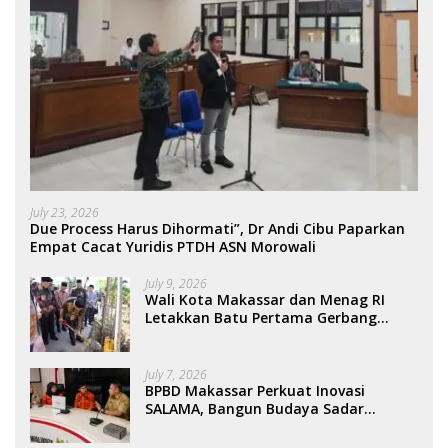
July 23, 2026
Due Process Harus Dihormati”, Dr Andi Cibu Paparkan
Empat Cacat Yuridis PTDH ASN Morowali
July 9, 2026
Wali Kota Makassar dan Menag RI
Letakkan Batu Pertama Gerbang
Moderasi Indonesia di BTP
July 7, 2026
BPBD Makassar Perkuat Inovasi
SALAMA, Bangun Budaya Sadar
Bencana Sejak Usia Dini