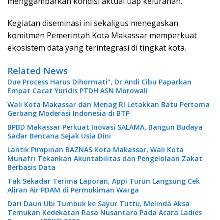
menggambarkan kondisi aktual tiap kelurahan.
Kegiatan diseminasi ini sekaligus menegaskan
komitmen Pemerintah Kota Makassar memperkuat
ekosistem data yang terintegrasi di tingkat kota.
Related News
Due Process Harus Dihormati”, Dr Andi Cibu Paparkan
Empat Cacat Yuridis PTDH ASN Morowali
Wali Kota Makassar dan Menag RI Letakkan Batu Pertama
Gerbang Moderasi Indonesia di BTP
BPBD Makassar Perkuat Inovasi SALAMA, Bangun Budaya
Sadar Bencana Sejak Usia Dini
Lantik Pimpinan BAZNAS Kota Makassar, Wali Kota
Munafri Tekankan Akuntabilitas dan Pengelolaan Zakat
Berbasis Data
Tak Sekadar Terima Laporan, Appi Turun Langsung Cek
Aliran Air PDAM di Permukiman Warga
Dari Daun Ubi Tumbuk ke Sayur Tuttu, Melinda Aksa
Temukan Kedekatan Rasa Nusantara Pada Acara Ladies