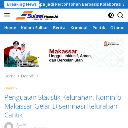
Skip
angapa Jadi Percontohan Berbasis Kolaborasi Warga
Breaking News
P
to
content
Home
Kolom Sulbar
Berita
Kriminal
Politik
Otomoti
Home
Daerah
Daerah
Penguatan Statistik Kelurahan, Kominfo
Makassar Gelar Diseminasi Kelurahan
Cantik
Admin