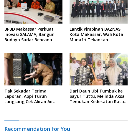
BPBD Makassar Perkuat
Lantik Pimpinan BAZNAS
Inovasi SALAMA, Bangun
Kota Makassar, Wali Kota
Budaya Sadar Bencana
Munafri Tekankan
Sejak Usia Dini
Akuntabilitas dan
Pengelolaan Zakat Berbasis
Data
Tak Sekadar Terima
Dari Daun Ubi Tumbuk ke
Laporan, Appi Turun
Sayur Tuttu, Melinda Aksa
Langsung Cek Aliran Air
Temukan Kedekatan Rasa
PDAM di Permukiman
Nusantara Pada Acara
Warga
Ladies Program APEKSI 2026
Recommendation for You