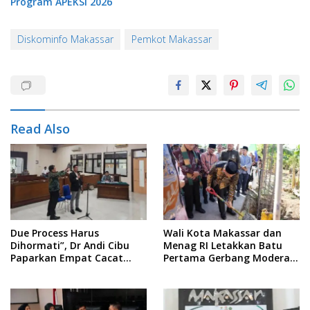
Program APEKSI 2026
Diskominfo Makassar
Pemkot Makassar
Read Also
Due Process Harus
Wali Kota Makassar dan
Dihormati”, Dr Andi Cibu
Menag RI Letakkan Batu
Paparkan Empat Cacat
Pertama Gerbang Moderasi
Yuridis PTDH ASN Morowali
Indonesia di BTP