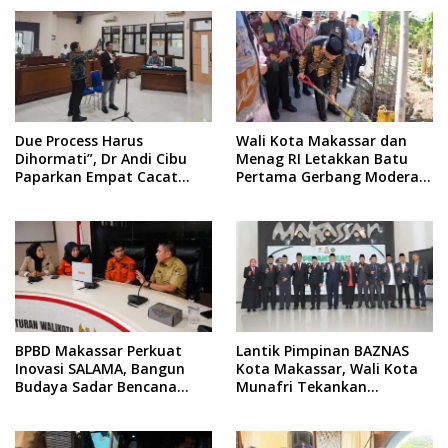
Due Process Harus
Wali Kota Makassar dan
Dihormati”, Dr Andi Cibu
Menag RI Letakkan Batu
Paparkan Empat Cacat
Pertama Gerbang Moderasi
Yuridis PTDH ASN Morowali
Indonesia di BTP
BPBD Makassar Perkuat
Lantik Pimpinan BAZNAS
Inovasi SALAMA, Bangun
Kota Makassar, Wali Kota
Budaya Sadar Bencana
Munafri Tekankan
Sejak Usia Dini
Akuntabilitas dan
Pengelolaan Zakat Berbasis
Data