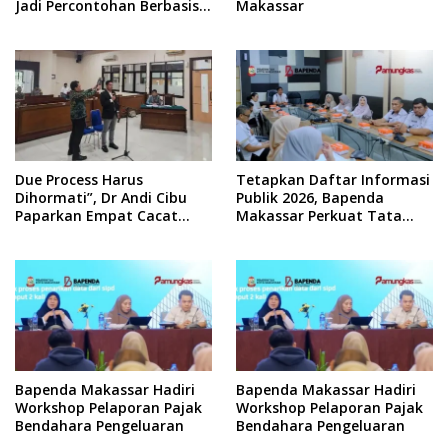
Jadi Percontohan Berbasis
Makassar
Kolaborasi Warga
Due Process Harus
Tetapkan Daftar Informasi
Dihormati”, Dr Andi Cibu
Publik 2026, Bapenda
Paparkan Empat Cacat
Makassar Perkuat Tata
Yuridis PTDH ASN Morowali
Kelola Keterbukaan
Informasi
Bapenda Makassar Hadiri
Bapenda Makassar Hadiri
Workshop Pelaporan Pajak
Workshop Pelaporan Pajak
Bendahara Pengeluaran
Bendahara Pengeluaran