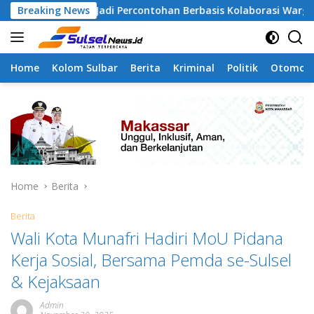
Skip
a Jadi Percontohan Berbasis Kolaborasi Warga
Breaking News
Pilah
to
content
Home
Kolom Sulbar
Berita
Kriminal
Politik
Otomoti
Home
Berita
Berita
Wali Kota Munafri Hadiri MoU Pidana
Kerja Sosial, Bersama Pemda se-Sulsel
& Kejaksaan
Admin