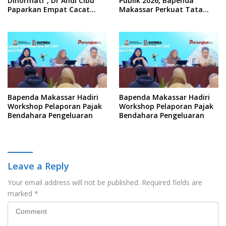
Dihormati”, Dr Andi Cibu
Publik 2026, Bapenda
Paparkan Empat Cacat
Makassar Perkuat Tata
Yuridis PTDH ASN Morowali
Kelola Keterbukaan
Informasi
Bapenda Makassar Hadiri
Bapenda Makassar Hadiri
Workshop Pelaporan Pajak
Workshop Pelaporan Pajak
Bendahara Pengeluaran
Bendahara Pengeluaran
Leave a Reply
Your email address will not be published.
Required fields are
marked
*