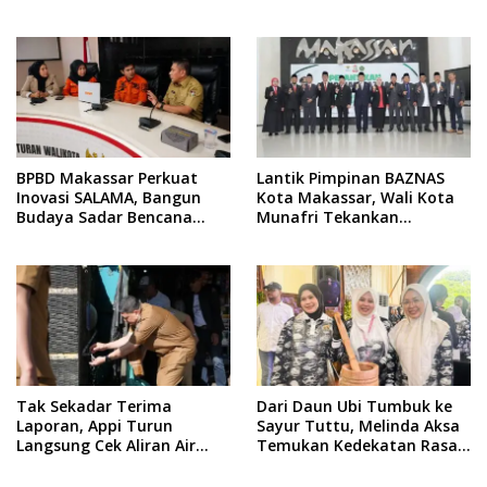
Yuridis PTDH ASN Morowali
Indonesia di BTP
BPBD Makassar Perkuat
Lantik Pimpinan BAZNAS
Inovasi SALAMA, Bangun
Kota Makassar, Wali Kota
Budaya Sadar Bencana
Munafri Tekankan
Sejak Usia Dini
Akuntabilitas dan
Pengelolaan Zakat Berbasis
Data
Tak Sekadar Terima
Dari Daun Ubi Tumbuk ke
Laporan, Appi Turun
Sayur Tuttu, Melinda Aksa
Langsung Cek Aliran Air
Temukan Kedekatan Rasa
PDAM di Permukiman
Nusantara Pada Acara
Warga
Ladies Program APEKSI 2026