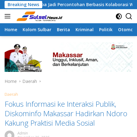
Skip
angapa Jadi Percontohan Berbasis Kolaborasi Warga
Breaking News
P
to
content
Home
Kolom Sulbar
Berita
Kriminal
Politik
Otomoti
Home
Daerah
Daerah
Fokus Informasi ke Interaksi Publik,
Diskominfo Makassar Hadirkan Ndoro
Kakung Praktisi Media Sosial
Admin