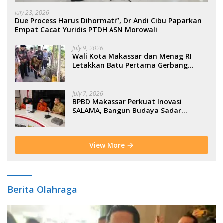
July 23, 2026
Due Process Harus Dihormati”, Dr Andi Cibu Paparkan
Empat Cacat Yuridis PTDH ASN Morowali
July 9, 2026
Wali Kota Makassar dan Menag RI
Letakkan Batu Pertama Gerbang
Moderasi Indonesia di BTP
July 7, 2026
BPBD Makassar Perkuat Inovasi
SALAMA, Bangun Budaya Sadar
Bencana Sejak Usia Dini
View More
Berita Olahraga