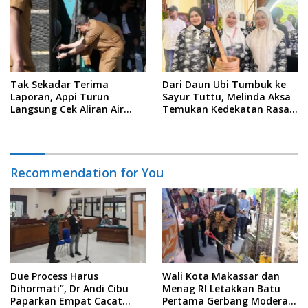
Data
Tak Sekadar Terima
Dari Daun Ubi Tumbuk ke
Laporan, Appi Turun
Sayur Tuttu, Melinda Aksa
Langsung Cek Aliran Air
Temukan Kedekatan Rasa
PDAM di Permukiman
Nusantara Pada Acara
Warga
Ladies Program APEKSI 2026
Recommendation for You
Due Process Harus
Wali Kota Makassar dan
Dihormati”, Dr Andi Cibu
Menag RI Letakkan Batu
Paparkan Empat Cacat
Pertama Gerbang Moderasi