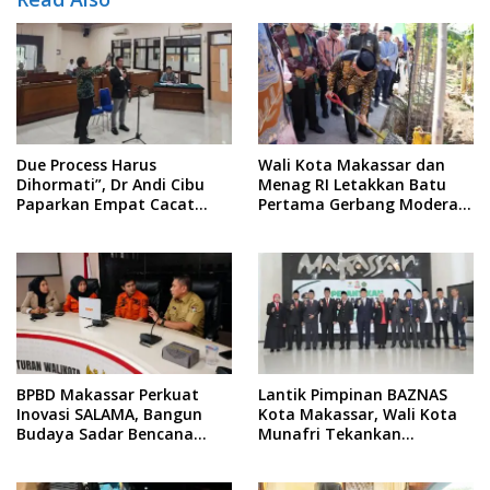
Due Process Harus
Wali Kota Makassar dan
Dihormati”, Dr Andi Cibu
Menag RI Letakkan Batu
Paparkan Empat Cacat
Pertama Gerbang Moderasi
Yuridis PTDH ASN Morowali
Indonesia di BTP
BPBD Makassar Perkuat
Lantik Pimpinan BAZNAS
Inovasi SALAMA, Bangun
Kota Makassar, Wali Kota
Budaya Sadar Bencana
Munafri Tekankan
Sejak Usia Dini
Akuntabilitas dan
Pengelolaan Zakat Berbasis