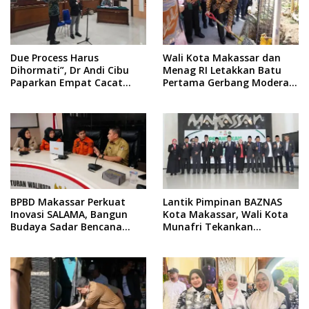
Due Process Harus
Wali Kota Makassar dan
Dihormati”, Dr Andi Cibu
Menag RI Letakkan Batu
Paparkan Empat Cacat
Pertama Gerbang Moderasi
Yuridis PTDH ASN Morowali
Indonesia di BTP
BPBD Makassar Perkuat
Lantik Pimpinan BAZNAS
Inovasi SALAMA, Bangun
Kota Makassar, Wali Kota
Budaya Sadar Bencana
Munafri Tekankan
Sejak Usia Dini
Akuntabilitas dan
Pengelolaan Zakat Berbasis
Data