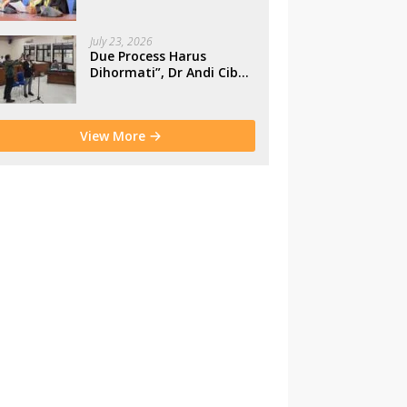
Makassar
July 23, 2026
Due Process Harus
Dihormati”, Dr Andi Cibu
Paparkan Empat Cacat
Yuridis PTDH ASN
Morowali
View More