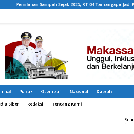
ah Sejak 2025, RT 04 Tamangapa Jadi Percontohan Berbasis K
iminal
Politik
Otomotif
Nasional
Daerah
ia Siber
Redaksi
Tentang Kami
Sear