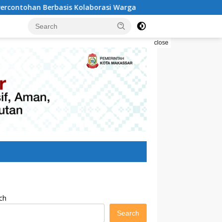
olaborasi Warga
Pilah Sampah Solusi Menyelamatkan K
close
ch
Search