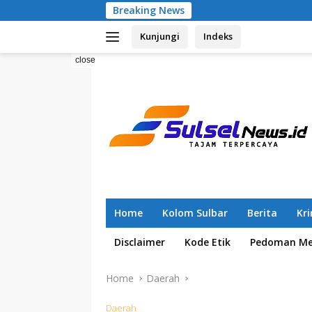
Skip
Breaking News
Pemilahan Samp
to
Kunjungi
Indeks
content
close
Home
Kolom Sulbar
Berita
Kr
Disclaimer
Kode Etik
Pedoman Med
Home
Daerah
Daerah