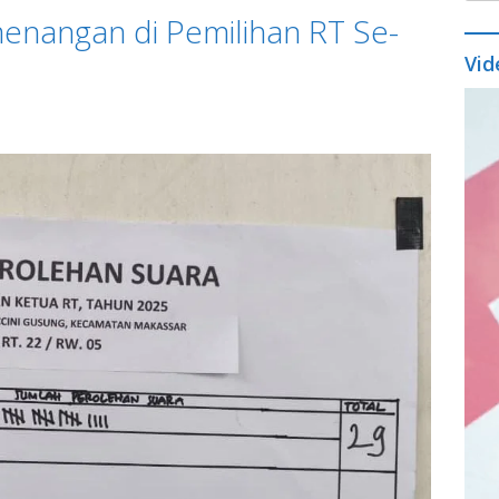
enangan di Pemilihan RT Se-
Vid
Vide
Play