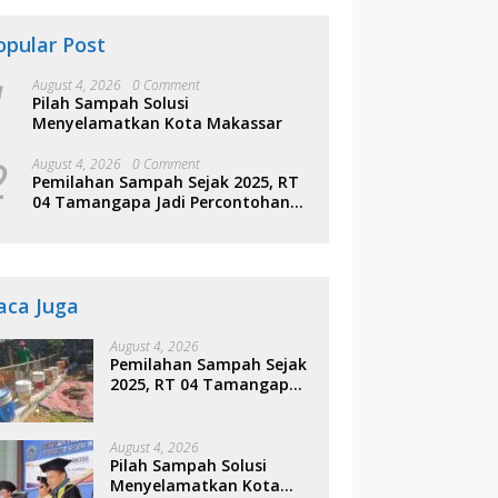
opular Post
1
August 4, 2026
0 Comment
Pilah Sampah Solusi
Menyelamatkan Kota Makassar
2
August 4, 2026
0 Comment
Pemilahan Sampah Sejak 2025, RT
04 Tamangapa Jadi Percontohan
Berbasis Kolaborasi Warga
aca Juga
August 4, 2026
Pemilahan Sampah Sejak
2025, RT 04 Tamangapa
Jadi Percontohan
Berbasis Kolaborasi
Warga
August 4, 2026
Pilah Sampah Solusi
Menyelamatkan Kota