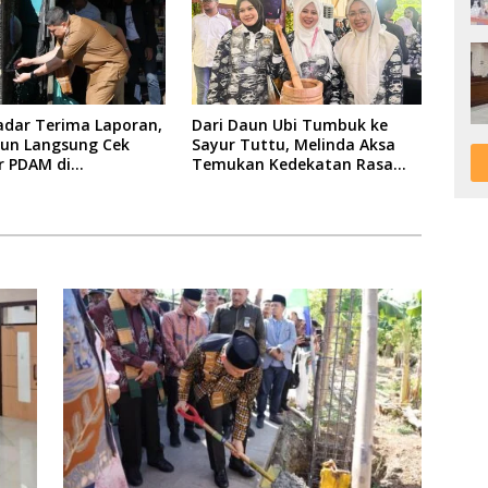
adar Terima Laporan,
Dari Daun Ubi Tumbuk ke
run Langsung Cek
Sayur Tuttu, Melinda Aksa
ir PDAM di
Temukan Kedekatan Rasa
iman Warga
Nusantara Pada Acara Ladies
Program APEKSI 2026