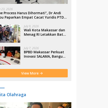
ly 23, 2026
e Process Harus Dihormati”, Dr Andi
bu Paparkan Empat Cacat Yuridis PTDH
SN Morowali
July 9, 2026
Wali Kota Makassar dan
Menag RI Letakkan Batu
Pertama Gerbang
Moderasi Indonesia di
BTP
July 7, 2026
BPBD Makassar Perkuat
Inovasi SALAMA, Bangun
Budaya Sadar Bencana
Sejak Usia Dini
View More
ita Olahraga