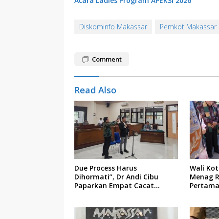
Acara Ladies Program APEKSI 2026
Diskominfo Makassar
Pemkot Makassar
Comment
Read Also
Due Process Harus
Wali Ko
Dihormati”, Dr Andi Cibu
Menag R
Paparkan Empat Cacat
Pertama
Yuridis PTDH ASN Morowali
Indonesi