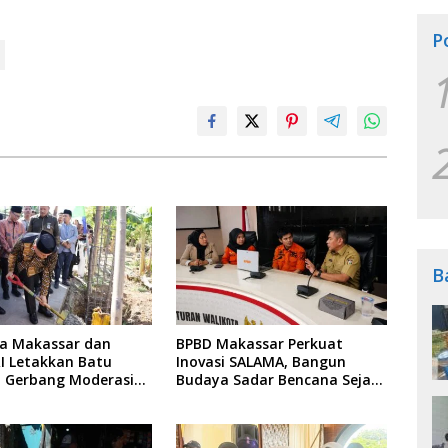
P
B
ta Makassar dan
BPBD Makassar Perkuat
I Letakkan Batu
Inovasi SALAMA, Bangun
 Gerbang Moderasi
Budaya Sadar Bencana Sejak
a di BTP
Usia Dini