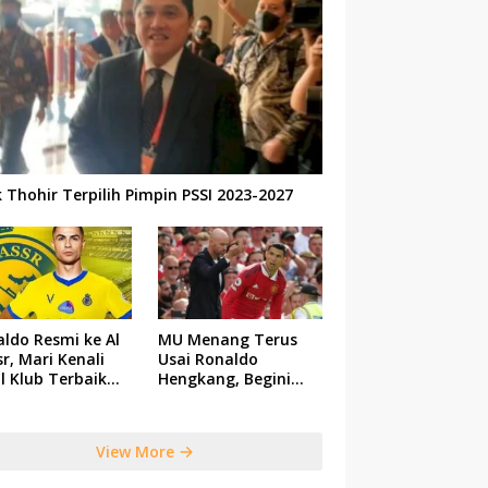
k Thohir Terpilih Pimpin PSSI 2023-2027
ldo Resmi ke Al
MU Menang Terus
r, Mari Kenali
Usai Ronaldo
il Klub Terbaik
Hengkang, Begini
 Saudi Tersebut
Respon Ten Hag
View More