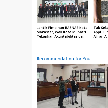
Lantik Pimpinan BAZNAS Kota
Tak Sek
Makassar, Wali Kota Munafri
Appi Tu
Tekankan Akuntabilitas dan
Aliran A
Pengelolaan Zakat Berbasis
Permuk
Data
Recommendation for You