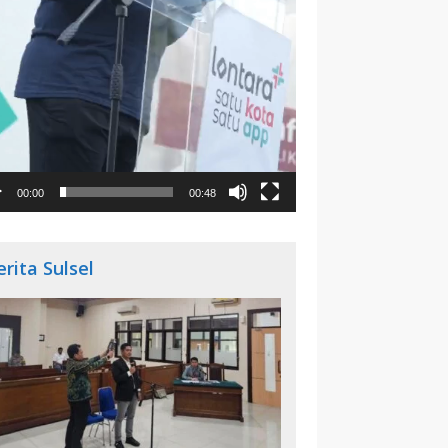
00:00
00:48
erita Sulsel