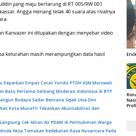
ddin yang maju bertarung di RT 005/RW 001
ssar. Angga menang telak 40 suara atas rivalnya
ra.
 Kanvazer ini dilupakan dengan menyebar video
rapa kelurahan masih merampungkan data hasil
Eric
ibu Paparkan Empat Cacat Yuridis PTDH ASN Morowali
an Batu Pertama Gerbang Moderasi Indonesia di BTP
Rona
angun Budaya Sadar Bencana Sejak Usia Dini
Nass
Prof
Wali Kota Munafri Tekankan Akuntabilitas dan
Arab
 Langsung Cek Aliran Air PDAM di Permukiman Warga
Melinda Aksa Temukan Kedekatan Rasa Nusantara Pada