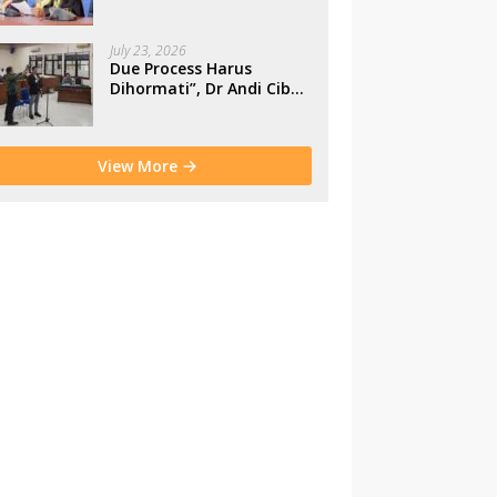
Makassar
July 23, 2026
Due Process Harus
Dihormati”, Dr Andi Cibu
Paparkan Empat Cacat
Yuridis PTDH ASN
Morowali
View More