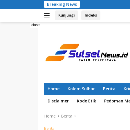
Skip
Breaking News
Pemilahan S
to
Kunjungi
Indeks
content
close
Home
Kolom Sulbar
Berita
Kr
Disclaimer
Kode Etik
Pedoman Med
Home
Berita
Berita