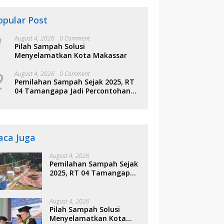
opular Post
1
August 4, 2026
0 Comment
Pilah Sampah Solusi
Menyelamatkan Kota Makassar
2
August 4, 2026
0 Comment
Pemilahan Sampah Sejak 2025, RT
04 Tamangapa Jadi Percontohan
Berbasis Kolaborasi Warga
aca Juga
August 4, 2026
Pemilahan Sampah Sejak
2025, RT 04 Tamangapa
Jadi Percontohan
Berbasis Kolaborasi
Warga
August 4, 2026
Pilah Sampah Solusi
Menyelamatkan Kota