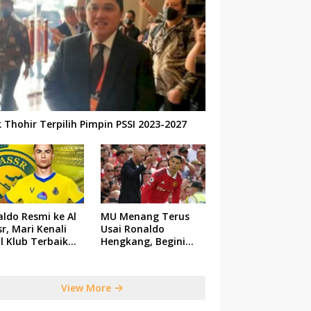
k Thohir Terpilih Pimpin PSSI 2023-2027
ldo Resmi ke Al
MU Menang Terus
r, Mari Kenali
Usai Ronaldo
il Klub Terbaik
Hengkang, Begini
 Saudi Tersebut
Respon Ten Hag
View More