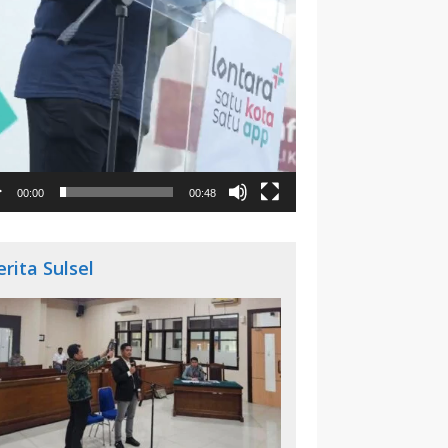
00:00
00:48
erita Sulsel