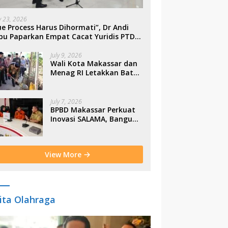
ly 23, 2026
e Process Harus Dihormati”, Dr Andi
bu Paparkan Empat Cacat Yuridis PTDH
SN Morowali
July 9, 2026
Wali Kota Makassar dan
Menag RI Letakkan Batu
Pertama Gerbang
Moderasi Indonesia di
BTP
July 7, 2026
BPBD Makassar Perkuat
Inovasi SALAMA, Bangun
Budaya Sadar Bencana
Sejak Usia Dini
View More
ita Olahraga