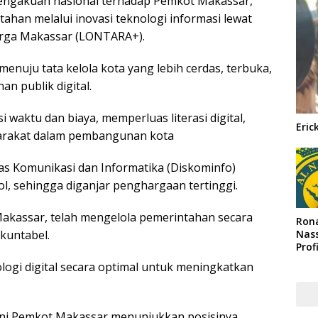
pengakuan nasional terhadap Pemkot Makassar,
ahan melalui inovasi teknologi informasi lewat
warga Makassar (LONTARA+).
 menuju tata kelola kota yang lebih cerdas, terbuka,
nan publik digital.
 waktu dan biaya, memperluas literasi digital,
Eric
yarakat dalam pembangunan kota
as Komunikasi dan Informatika (Diskominfo)
ol, sehingga diganjar penghargaan tertinggi.
Makassar, telah mengelola pemerintahan secara
Rona
Nass
kuntabel.
Prof
Arab
gi digital secara optimal untuk meningkatkan
ini Pemkot Makassar menunjukkan posisinya