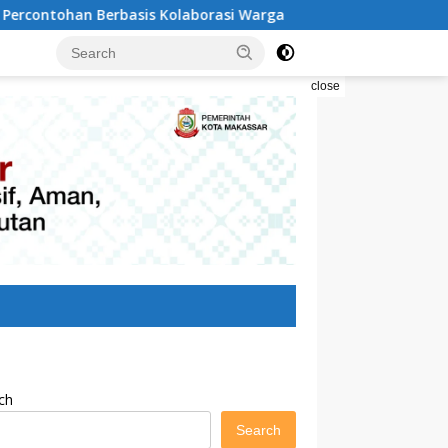
 Kolaborasi Warga
Pilah Sampah Solusi Menyelamatka
close
ch
Search