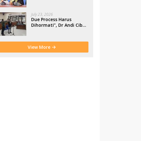
Makassar
July 23, 2026
Due Process Harus
Dihormati”, Dr Andi Cibu
Paparkan Empat Cacat
Yuridis PTDH ASN
Morowali
View More