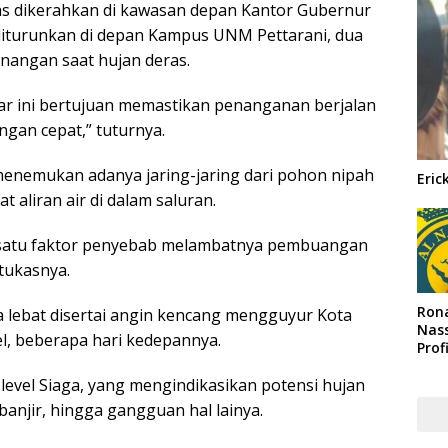
gas dikerahkan di kawasan depan Kantor Gubernur
 diturunkan di depan Kampus UNM Pettarani, dua
enangan saat hujan deras.
ar ini bertujuan memastikan penanganan berjalan
ngan cepat,” tuturnya.
menemukan adanya jaring-jaring dari pohon nipah
Eric
aliran air di dalam saluran.
ah satu faktor penyebab melambatnya pembuangan
 tukasnya.
Rona
 lebat disertai angin kencang mengguyur Kota
Nass
el, beberapa hari kedepannya.
Prof
Arab
level Siaga, yang mengindikasikan potensi hujan
banjir, hingga gangguan hal lainya.