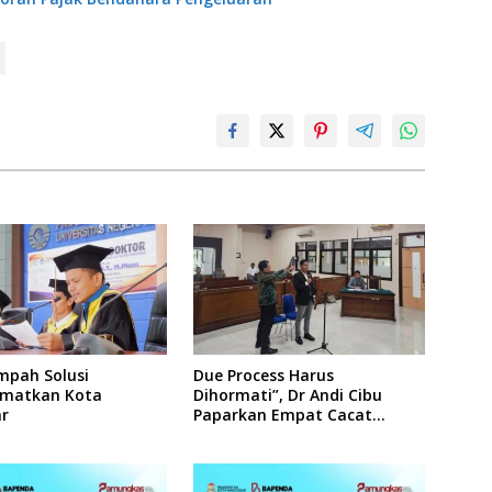
mpah Solusi
Due Process Harus
matkan Kota
Dihormati”, Dr Andi Cibu
r
Paparkan Empat Cacat
Yuridis PTDH ASN Morowali