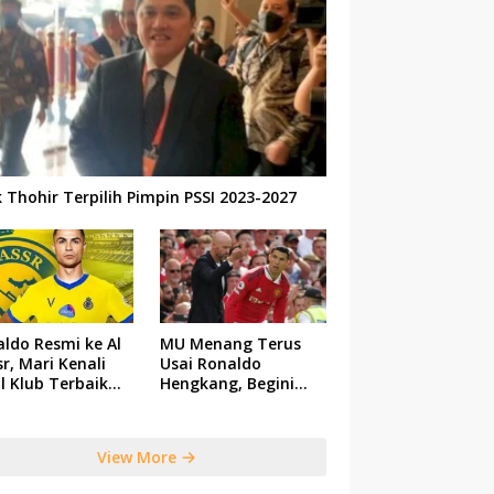
k Thohir Terpilih Pimpin PSSI 2023-2027
ldo Resmi ke Al
MU Menang Terus
r, Mari Kenali
Usai Ronaldo
il Klub Terbaik
Hengkang, Begini
 Saudi Tersebut
Respon Ten Hag
View More