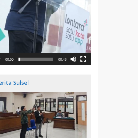
00:00
00:48
erita Sulsel