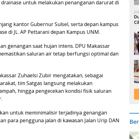
 drainase untuk melakukan penanganan darurat di
Ju
Du
Ci
anjang kantor Gubernur Sulsel, serta depan kampus
A
nase di JL. AP Pettarani depan Kampus UNM.
nan genangan saat hujan intens. DPU Makassar
mastikan saluran air tetap berfungsi optimal dan
kassar Zuhaelsi Zubir mengatakan, sebagai
yarakat, tim Satgas langsung melakukan
ampah, hingga pengecekan kondisi fisik saluran
.
akan untuk meminimalisir terjadinya genangan
n para pengguna jalan di kawasan Jalan Urip DAN
Ber