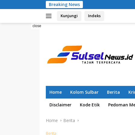
Skip
Breaking News
Pemilahan Sampah 
to
Kunjungi
Indeks
content
close
Home
Kolom Sulbar
Berita
Kr
Disclaimer
Kode Etik
Pedoman Med
Home
Berita
Berita