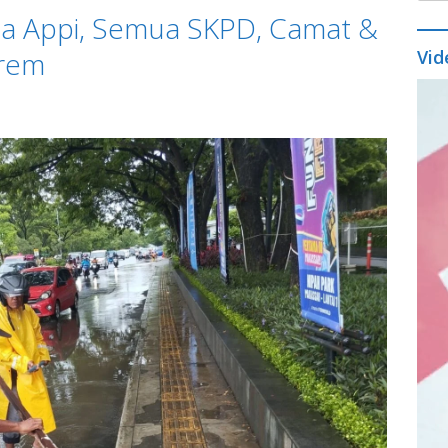
ota Appi, Semua SKPD, Camat &
trem
Vid
Vide
Play