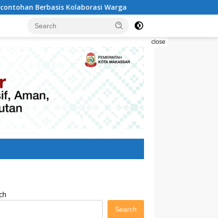
orasi Warga
Pilah Sampah Solusi Menyelamatkan Kota
close
ch
Search