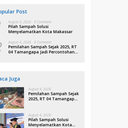
opular Post
1
August 4, 2026
0 Comment
Pilah Sampah Solusi
Menyelamatkan Kota Makassar
2
August 4, 2026
0 Comment
Pemilahan Sampah Sejak 2025, RT
04 Tamangapa Jadi Percontohan
Berbasis Kolaborasi Warga
aca Juga
August 4, 2026
Pemilahan Sampah Sejak
2025, RT 04 Tamangapa
Jadi Percontohan
Berbasis Kolaborasi
Warga
August 4, 2026
Pilah Sampah Solusi
Menyelamatkan Kota