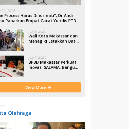
ly 23, 2026
e Process Harus Dihormati”, Dr Andi
bu Paparkan Empat Cacat Yuridis PTDH
SN Morowali
July 9, 2026
Wali Kota Makassar dan
Menag RI Letakkan Batu
Pertama Gerbang
Moderasi Indonesia di
BTP
July 7, 2026
BPBD Makassar Perkuat
Inovasi SALAMA, Bangun
Budaya Sadar Bencana
Sejak Usia Dini
View More
ita Olahraga