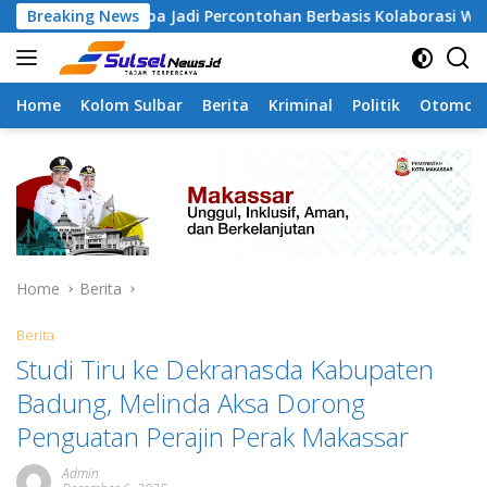
Skip
ngapa Jadi Percontohan Berbasis Kolaborasi Warga
Breaking News
Pi
to
content
Home
Kolom Sulbar
Berita
Kriminal
Politik
Otomoti
Home
Berita
Berita
Studi Tiru ke Dekranasda Kabupaten
Badung, Melinda Aksa Dorong
Penguatan Perajin Perak Makassar
Admin