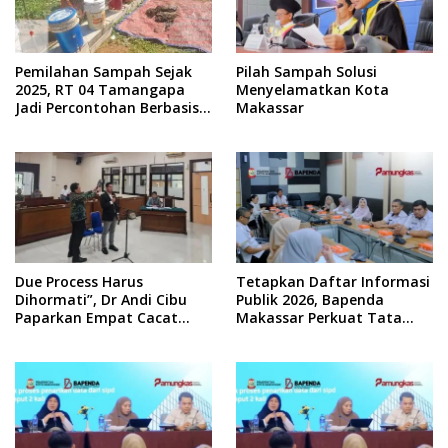
Pemilahan Sampah Sejak
Pilah Sampah Solusi
2025, RT 04 Tamangapa
Menyelamatkan Kota
Jadi Percontohan Berbasis
Makassar
Kolaborasi Warga
Due Process Harus
Tetapkan Daftar Informasi
Dihormati”, Dr Andi Cibu
Publik 2026, Bapenda
Paparkan Empat Cacat
Makassar Perkuat Tata
Yuridis PTDH ASN Morowali
Kelola Keterbukaan
Informasi