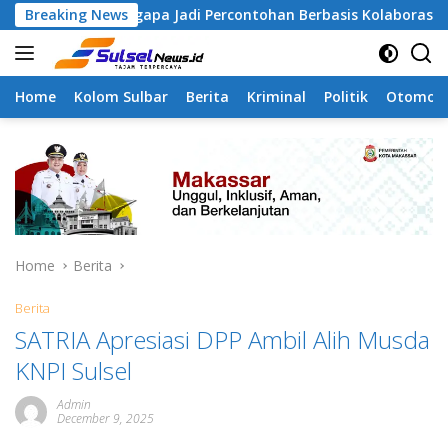
Skip
 Tamangapa Jadi Percontohan Berbasis Kolaborasi Warga
Breaking News
to
content
Home
Kolom Sulbar
Berita
Kriminal
Politik
Otomoti
Home
Berita
Berita
SATRIA Apresiasi DPP Ambil Alih Musda
KNPI Sulsel
Admin
December 9, 2025