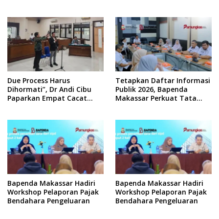
Kolaborasi Warga
Due Process Harus
Tetapkan Daftar Informasi
Dihormati”, Dr Andi Cibu
Publik 2026, Bapenda
Paparkan Empat Cacat
Makassar Perkuat Tata
Yuridis PTDH ASN Morowali
Kelola Keterbukaan
Informasi
Bapenda Makassar Hadiri
Bapenda Makassar Hadiri
Workshop Pelaporan Pajak
Workshop Pelaporan Pajak
Bendahara Pengeluaran
Bendahara Pengeluaran