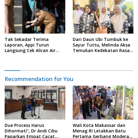
Data
Tak Sekadar Terima
Dari Daun Ubi Tumbuk ke
Laporan, Appi Turun
Sayur Tuttu, Melinda Aksa
Langsung Cek Aliran Air
Temukan Kedekatan Rasa
PDAM di Permukiman
Nusantara Pada Acara
Warga
Ladies Program APEKSI 2026
Recommendation for You
Due Process Harus
Wali Kota Makassar dan
Dihormati”, Dr Andi Cibu
Menag RI Letakkan Batu
Paparkan Empat Cacat
Pertama Gerbang Moderasi