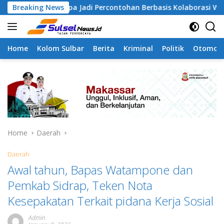
Skip
angapa Jadi Percontohan Berbasis Kolaborasi Warga
Breaking News
P
to
content
Home
Kolom Sulbar
Berita
Kriminal
Politik
Otomoti
Home
Daerah
Daerah
Awal tahun, Bapas Watampone dan
Pemkab Sidrap, Teken Nota
Kesepakatan Terkait pidana Kerja Sosial
Admin