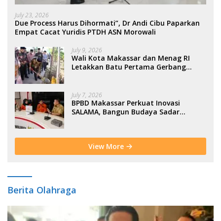
July 23, 2026
Due Process Harus Dihormati”, Dr Andi Cibu Paparkan
Empat Cacat Yuridis PTDH ASN Morowali
July 9, 2026
Wali Kota Makassar dan Menag RI
Letakkan Batu Pertama Gerbang
Moderasi Indonesia di BTP
July 7, 2026
BPBD Makassar Perkuat Inovasi
SALAMA, Bangun Budaya Sadar
Bencana Sejak Usia Dini
View More
Berita Olahraga