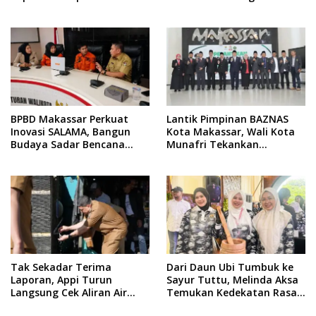
Yuridis PTDH ASN Morowali
Indonesia di BTP
BPBD Makassar Perkuat
Lantik Pimpinan BAZNAS
Inovasi SALAMA, Bangun
Kota Makassar, Wali Kota
Budaya Sadar Bencana
Munafri Tekankan
Sejak Usia Dini
Akuntabilitas dan
Pengelolaan Zakat Berbasis
Data
Tak Sekadar Terima
Dari Daun Ubi Tumbuk ke
Laporan, Appi Turun
Sayur Tuttu, Melinda Aksa
Langsung Cek Aliran Air
Temukan Kedekatan Rasa
PDAM di Permukiman
Nusantara Pada Acara