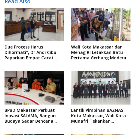
Read Also
Due Process Harus
Wali Kota Makassar dan
Dihormati”, Dr Andi Cibu
Menag RI Letakkan Batu
Paparkan Empat Cacat
Pertama Gerbang Moderasi
Yuridis PTDH ASN Morowali
Indonesia di BTP
BPBD Makassar Perkuat
Lantik Pimpinan BAZNAS
Inovasi SALAMA, Bangun
Kota Makassar, Wali Kota
Budaya Sadar Bencana
Munafri Tekankan
Sejak Usia Dini
Akuntabilitas dan
Pengelolaan Zakat Berbasis