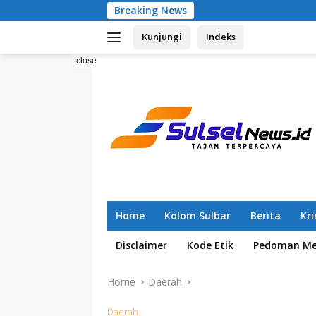
Skip
Breaking News
Pemilahan Sampa
to
Kunjungi
Indeks
content
close
Home
Kolom Sulbar
Berita
Kr
Disclaimer
Kode Etik
Pedoman Med
Home
Daerah
Daerah