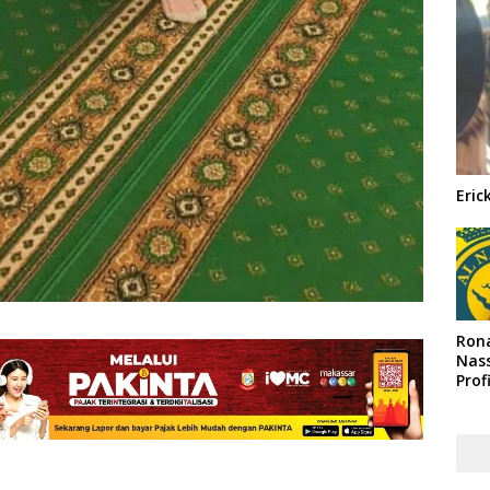
Eric
Rona
Nass
Prof
Arab