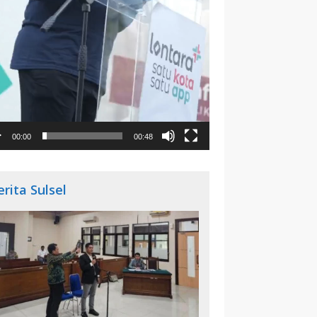
00:00
00:48
erita Sulsel