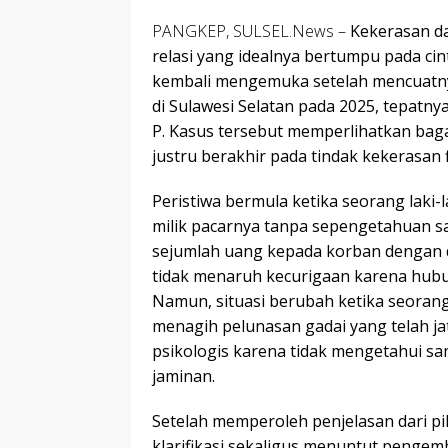
PANGKEP, SULSEL.News –
Kekerasan d
relasi yang idealnya bertumpu pada ci
kembali mengemuka setelah mencuatnya
di Sulawesi Selatan pada 2025, tepatnya
P. Kasus tersebut memperlihatkan ba
justru berakhir pada tindak kekerasan 
Peristiwa bermula ketika seorang laki-
milik pacarnya tanpa sepengetahuan s
sejumlah uang kepada korban dengan da
tidak menaruh kecurigaan karena hubun
Namun, situasi berubah ketika seoran
menagih pelunasan gadai yang telah j
psikologis karena tidak mengetahui sa
jaminan.
Setelah memperoleh penjelasan dari p
klarifikasi sekaligus menuntut penge