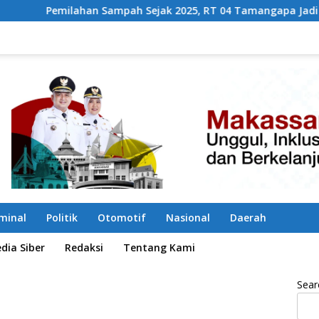
h Sejak 2025, RT 04 Tamangapa Jadi Percontohan Berbasis Ko
iminal
Politik
Otomotif
Nasional
Daerah
ia Siber
Redaksi
Tentang Kami
Sear