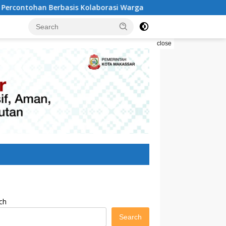
laborasi Warga
Pilah Sampah Solusi Menyelamatkan K
close
ch
Search