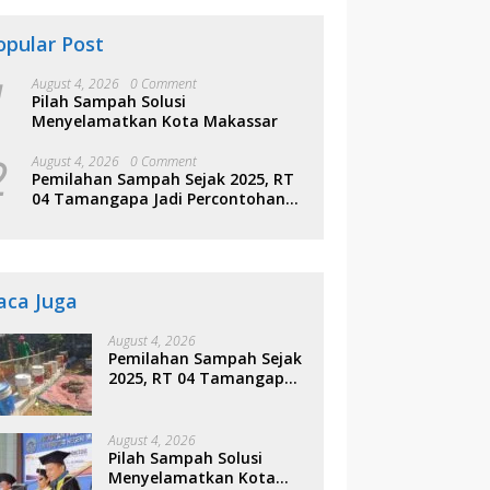
opular Post
1
August 4, 2026
0 Comment
Pilah Sampah Solusi
Menyelamatkan Kota Makassar
2
August 4, 2026
0 Comment
Pemilahan Sampah Sejak 2025, RT
04 Tamangapa Jadi Percontohan
Berbasis Kolaborasi Warga
aca Juga
August 4, 2026
Pemilahan Sampah Sejak
2025, RT 04 Tamangapa
Jadi Percontohan
Berbasis Kolaborasi
Warga
August 4, 2026
Pilah Sampah Solusi
Menyelamatkan Kota