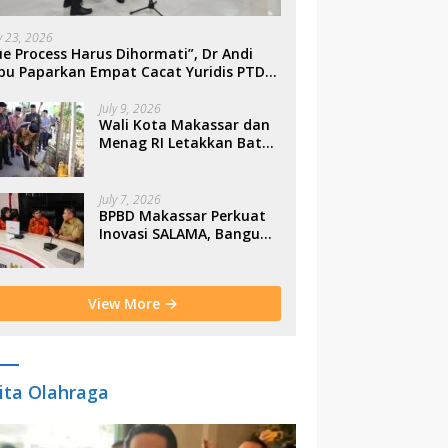
ly 23, 2026
e Process Harus Dihormati”, Dr Andi
bu Paparkan Empat Cacat Yuridis PTDH
SN Morowali
July 9, 2026
Wali Kota Makassar dan
Menag RI Letakkan Batu
Pertama Gerbang
Moderasi Indonesia di
BTP
July 7, 2026
BPBD Makassar Perkuat
Inovasi SALAMA, Bangun
Budaya Sadar Bencana
Sejak Usia Dini
View More
ita Olahraga