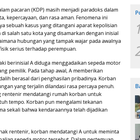
alam pacaran (KDP) masih menjadi paradoks dalam
P
nta, kepercayaan, dan rasa aman. Fenomena ini
 sebuah kasus yang ditangani aparat kepolisian
 di salah satu kota yang disamarkan dengan inisial
gaimana hubungan yang tampak wajar pada awalnya
fisik serius terhadap perempuan.
laki berinisial A diduga menggadaikan sepeda motor
ang pemilik. Pada tahap awal, A memberikan
lih berasal dari penghasilan pribadinya. Korban
B
gan yang terjalin dilandasi rasa percaya penuh.
g rentenir mendatangi rumah korban untuk
atuh tempo. Korban pun mengalami tekanan
ma sekali bahwa kendaraannya telah dijadikan
ihak rentenir, korban mendatangi A untuk meminta
mbalian sepeda motor tersebut. Dalam pertemuan