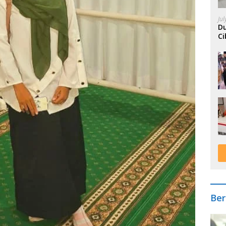
Ju
Du
Ci
A
Ber