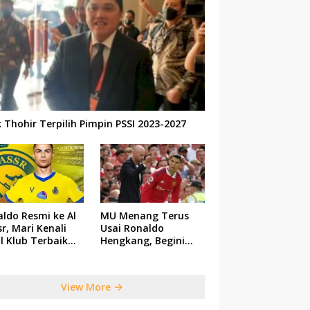
k Thohir Terpilih Pimpin PSSI 2023-2027
ldo Resmi ke Al
MU Menang Terus
r, Mari Kenali
Usai Ronaldo
il Klub Terbaik
Hengkang, Begini
 Saudi Tersebut
Respon Ten Hag
View More