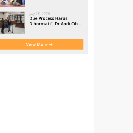
Makassar
July 23, 2026
Due Process Harus
Dihormati”, Dr Andi Cibu
Paparkan Empat Cacat
Yuridis PTDH ASN
Morowali
View More