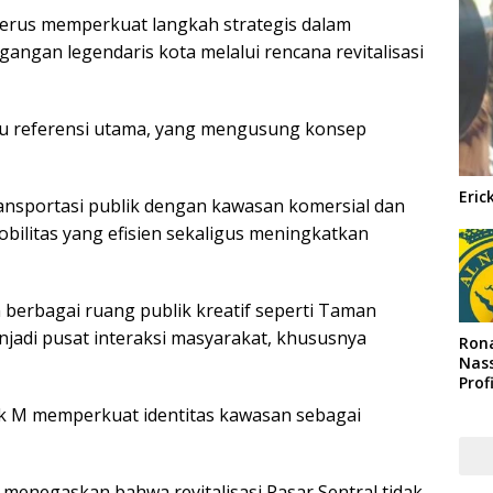
terus memperkuat langkah strategis dalam
ngan legendaris kota melalui rencana revitalisasi
tu referensi utama, yang mengusung konsep
Eric
ansportasi publik dengan kawasan komersial dan
bilitas yang efisien sekaligus meningkatkan
 berbagai ruang publik kreatif seperti Taman
enjadi pusat interaksi masyarakat, khususnya
Rona
Nass
Prof
Arab
lok M memperkuat identitas kawasan sebagai
 menegaskan bahwa revitalisasi Pasar Sentral tidak