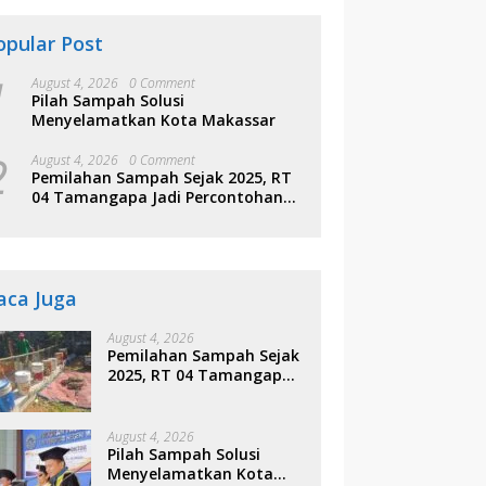
opular Post
1
August 4, 2026
0 Comment
Pilah Sampah Solusi
Menyelamatkan Kota Makassar
2
August 4, 2026
0 Comment
Pemilahan Sampah Sejak 2025, RT
04 Tamangapa Jadi Percontohan
Berbasis Kolaborasi Warga
aca Juga
August 4, 2026
Pemilahan Sampah Sejak
2025, RT 04 Tamangapa
Jadi Percontohan
Berbasis Kolaborasi
Warga
August 4, 2026
Pilah Sampah Solusi
Menyelamatkan Kota