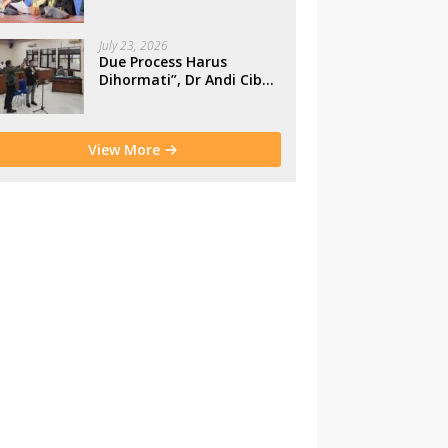
Makassar
July 23, 2026
Due Process Harus
Dihormati”, Dr Andi Cibu
Paparkan Empat Cacat
Yuridis PTDH ASN
Morowali
View More