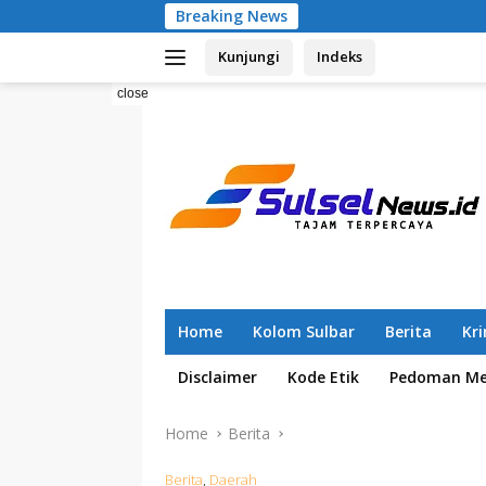
Skip
Breaking News
Pemilahan Sam
to
Kunjungi
Indeks
content
close
Home
Kolom Sulbar
Berita
Kr
Disclaimer
Kode Etik
Pedoman Med
Home
Berita
Berita
,
Daerah