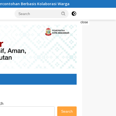
olaborasi Warga
Pilah Sampah Solusi Menyelamatkan 
close
ch
Search