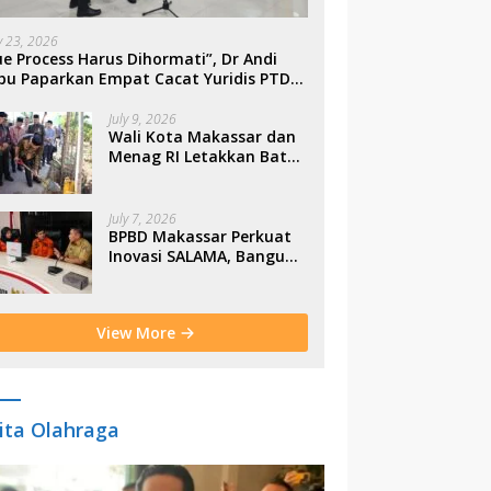
ly 23, 2026
e Process Harus Dihormati”, Dr Andi
bu Paparkan Empat Cacat Yuridis PTDH
SN Morowali
July 9, 2026
Wali Kota Makassar dan
Menag RI Letakkan Batu
Pertama Gerbang
Moderasi Indonesia di
BTP
July 7, 2026
BPBD Makassar Perkuat
Inovasi SALAMA, Bangun
Budaya Sadar Bencana
Sejak Usia Dini
View More
ita Olahraga