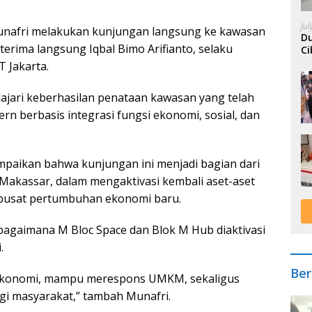
Ju
Munafri melakukan kunjungan langsung ke kawasan
Du
Diterima langsung Iqbal Bimo Arifianto, selaku
Ci
A
 Jakarta.
ajari keberhasilan penataan kawasan yang telah
ern berbasis integrasi fungsi ekonomi, sosial, dan
paikan bahwa kunjungan ini menjadi bagian dari
akassar, dalam mengaktivasi kembali aset-aset
 pusat pertumbuhan ekonomi baru.
at bagaimana M Bloc Space dan Blok M Hub diaktivasi
.
Ber
n ekonomi, mampu merespons UMKM, sekaligus
gi masyarakat,” tambah Munafri.