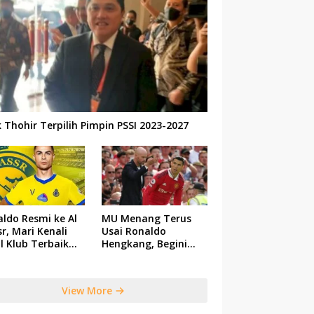
k Thohir Terpilih Pimpin PSSI 2023-2027
ldo Resmi ke Al
MU Menang Terus
r, Mari Kenali
Usai Ronaldo
il Klub Terbaik
Hengkang, Begini
 Saudi Tersebut
Respon Ten Hag
View More