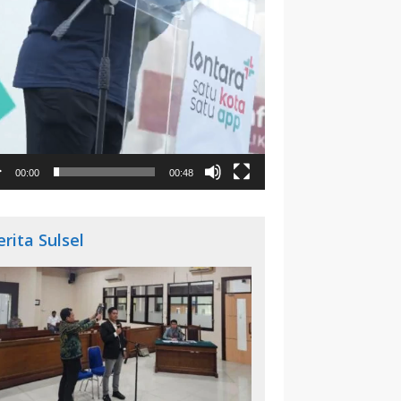
00:00
00:48
erita Sulsel