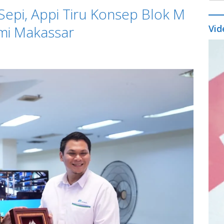
Sepi, Appi Tiru Konsep Blok M
mi Makassar
Vid
Vide
Play