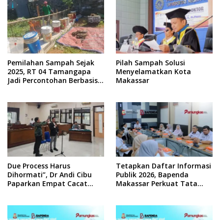
Pemilahan Sampah Sejak
Pilah Sampah Solusi
2025, RT 04 Tamangapa
Menyelamatkan Kota
Jadi Percontohan Berbasis
Makassar
Kolaborasi Warga
Due Process Harus
Tetapkan Daftar Informasi
Dihormati”, Dr Andi Cibu
Publik 2026, Bapenda
Paparkan Empat Cacat
Makassar Perkuat Tata
Yuridis PTDH ASN Morowali
Kelola Keterbukaan
Informasi