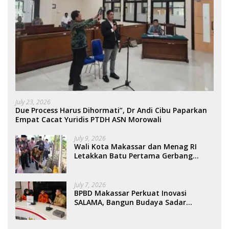
July 23, 2026
Due Process Harus Dihormati”, Dr Andi Cibu Paparkan
Empat Cacat Yuridis PTDH ASN Morowali
July 9, 2026
Wali Kota Makassar dan Menag RI
Letakkan Batu Pertama Gerbang
Moderasi Indonesia di BTP
July 7, 2026
BPBD Makassar Perkuat Inovasi
SALAMA, Bangun Budaya Sadar
Bencana Sejak Usia Dini