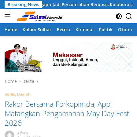
Skip
mangapa Jadi Percontohan Berbasis Kolaborasi Warga
Breaking News
to
content
Home
Kolom Sulbar
Berita
Kriminal
Politik
Otomoti
Home
Berita
Berita
,
Daerah
Rakor Bersama Forkopimda, Appi
Matangkan Pengamanan May Day Fest
2026
Admin