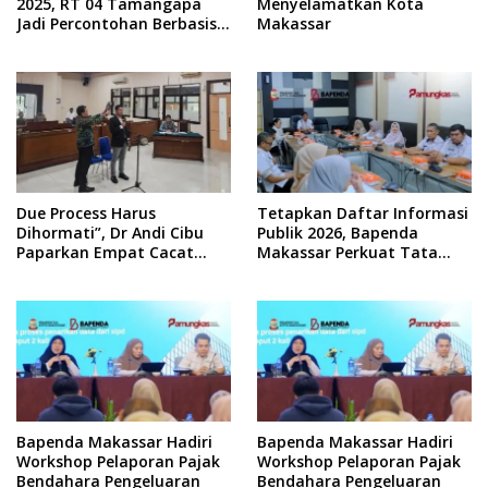
2025, RT 04 Tamangapa
Menyelamatkan Kota
Jadi Percontohan Berbasis
Makassar
Kolaborasi Warga
Due Process Harus
Tetapkan Daftar Informasi
Dihormati”, Dr Andi Cibu
Publik 2026, Bapenda
Paparkan Empat Cacat
Makassar Perkuat Tata
Yuridis PTDH ASN Morowali
Kelola Keterbukaan
Informasi
Bapenda Makassar Hadiri
Bapenda Makassar Hadiri
Workshop Pelaporan Pajak
Workshop Pelaporan Pajak
Bendahara Pengeluaran
Bendahara Pengeluaran