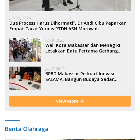
July 23, 2026
Due Process Harus Dihormati”, Dr Andi Cibu Paparkan
Empat Cacat Yuridis PTDH ASN Morowali
July 9, 2026
Wali Kota Makassar dan Menag RI
Letakkan Batu Pertama Gerbang
Moderasi Indonesia di BTP
July 7, 2026
BPBD Makassar Perkuat Inovasi
SALAMA, Bangun Budaya Sadar
Bencana Sejak Usia Dini
View More
Berita Olahraga