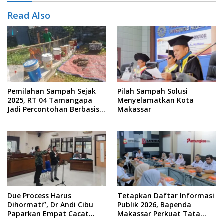
Read Also
Pemilahan Sampah Sejak
Pilah Sampah Solusi
2025, RT 04 Tamangapa
Menyelamatkan Kota
Jadi Percontohan Berbasis
Makassar
Kolaborasi Warga
Due Process Harus
Tetapkan Daftar Informasi
Dihormati”, Dr Andi Cibu
Publik 2026, Bapenda
Paparkan Empat Cacat
Makassar Perkuat Tata
Yuridis PTDH ASN Morowali
Kelola Keterbukaan