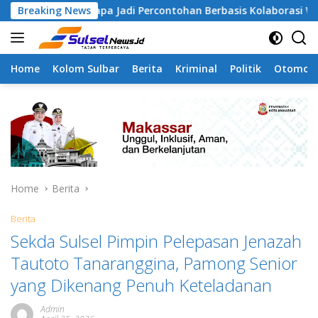
Skip
mangapa Jadi Percontohan Berbasis Kolaborasi Warga
Breaking News
to
content
Home
Kolom Sulbar
Berita
Kriminal
Politik
Otomoti
Home
Berita
Berita
Sekda Sulsel Pimpin Pelepasan Jenazah
Tautoto Tanaranggina, Pamong Senior
yang Dikenang Penuh Keteladanan
Admin