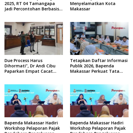
2025, RT 04 Tamangapa
Menyelamatkan Kota
Jadi Percontohan Berbasis
Makassar
Kolaborasi Warga
Due Process Harus
Tetapkan Daftar Informasi
Dihormati”, Dr Andi Cibu
Publik 2026, Bapenda
Paparkan Empat Cacat
Makassar Perkuat Tata
Yuridis PTDH ASN Morowali
Kelola Keterbukaan
Informasi
Bapenda Makassar Hadiri
Bapenda Makassar Hadiri
Workshop Pelaporan Pajak
Workshop Pelaporan Pajak