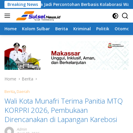
Skip
gapa Jadi Percontohan Berbasis Kolaborasi Warga
Breaking News
Pil
to
content
Home
Kolom Sulbar
Berita
Kriminal
Politik
Otomoti
Home
Berita
Berita
,
Daerah
Wali Kota Munafri Terima Panitia MTQ
KORPRI 2026, Pembukaan
Direncanakan di Lapangan Karebosi
Admin