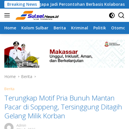
Skip
Tamangapa Jadi Percontohan Berbasis Kolaborasi Warga
Breaking News
to
content
Home
Kolom Sulbar
Berita
Kriminal
Politik
Otomoti
Home
Berita
Berita
Terungkap Motif Pria Bunuh Mantan
Pacar di Soppeng, Tersinggung Ditagih
Gelang Milik Korban
Admin