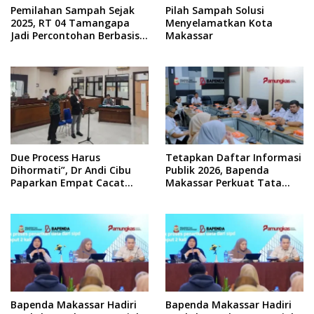
Pemilahan Sampah Sejak
Pilah Sampah Solusi
2025, RT 04 Tamangapa
Menyelamatkan Kota
Jadi Percontohan Berbasis
Makassar
Kolaborasi Warga
Due Process Harus
Tetapkan Daftar Informasi
Dihormati”, Dr Andi Cibu
Publik 2026, Bapenda
Paparkan Empat Cacat
Makassar Perkuat Tata
Yuridis PTDH ASN Morowali
Kelola Keterbukaan
Informasi
Bapenda Makassar Hadiri
Bapenda Makassar Hadiri