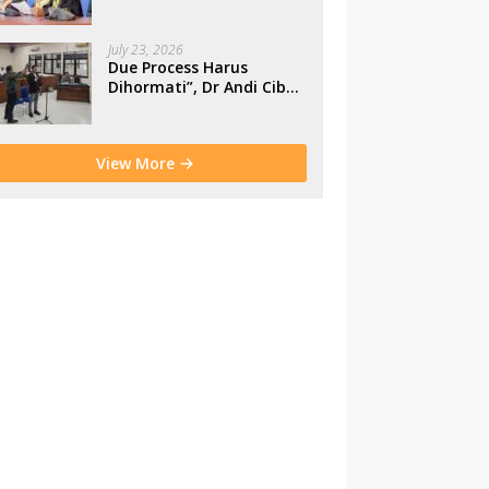
Makassar
July 23, 2026
Due Process Harus
Dihormati”, Dr Andi Cibu
Paparkan Empat Cacat
Yuridis PTDH ASN
Morowali
View More