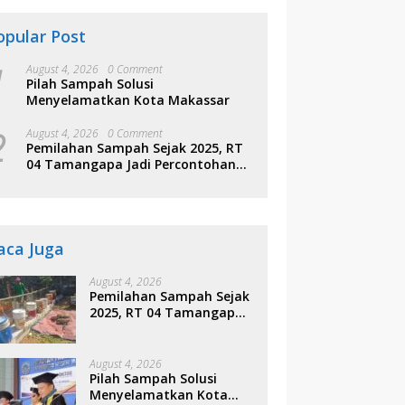
opular Post
1
August 4, 2026
0 Comment
Pilah Sampah Solusi
Menyelamatkan Kota Makassar
2
August 4, 2026
0 Comment
Pemilahan Sampah Sejak 2025, RT
04 Tamangapa Jadi Percontohan
Berbasis Kolaborasi Warga
aca Juga
August 4, 2026
Pemilahan Sampah Sejak
2025, RT 04 Tamangapa
Jadi Percontohan
Berbasis Kolaborasi
Warga
August 4, 2026
Pilah Sampah Solusi
Menyelamatkan Kota