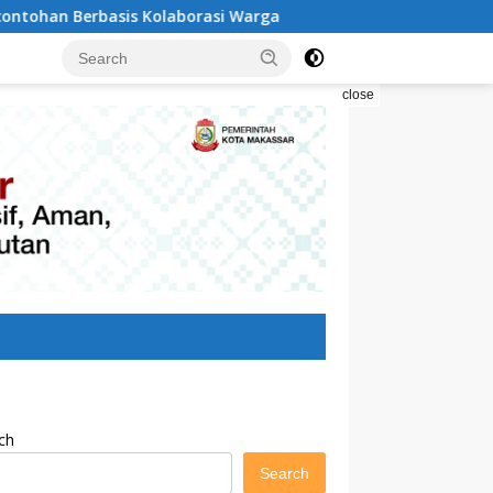
 Kolaborasi Warga
Pilah Sampah Solusi Menyelamatka
close
ch
Search