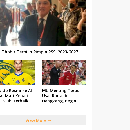
k Thohir Terpilih Pimpin PSSI 2023-2027
ldo Resmi ke Al
MU Menang Terus
r, Mari Kenali
Usai Ronaldo
il Klub Terbaik
Hengkang, Begini
 Saudi Tersebut
Respon Ten Hag
View More