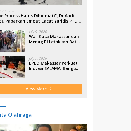
ly 23, 2026
e Process Harus Dihormati”, Dr Andi
bu Paparkan Empat Cacat Yuridis PTDH
SN Morowali
July 9, 2026
Wali Kota Makassar dan
Menag RI Letakkan Batu
Pertama Gerbang
Moderasi Indonesia di
BTP
July 7, 2026
BPBD Makassar Perkuat
Inovasi SALAMA, Bangun
Budaya Sadar Bencana
Sejak Usia Dini
View More
ita Olahraga