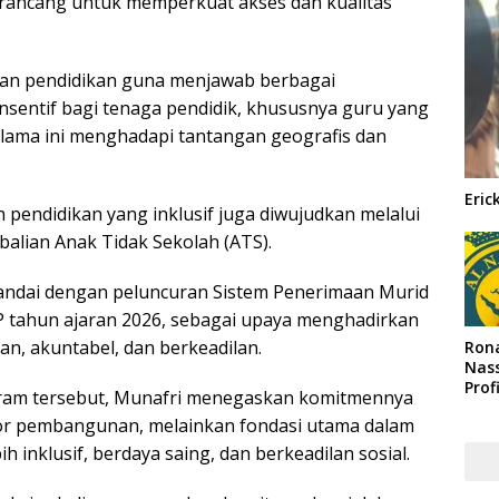
irancang untuk memperkuat akses dan kualitas
ran pendidikan guna menjawab berbagai
nsentif bagi tenaga pendidik, khususnya guru yang
elama ini menghadapi tantangan geografis dan
Eric
pendidikan yang inklusif juga diwujudkan melalui
lian Anak Tidak Sekolah (ATS).
andai dengan peluncuran Sistem Penerimaan Murid
 tahun ajaran 2026, sebagai upaya menghadirkan
an, akuntabel, dan berkeadilan.
Rona
Nass
Prof
ram tersebut, Munafri menegaskan komitmennya
Arab
or pembangunan, melainkan fondasi utama dalam
 inklusif, berdaya saing, dan berkeadilan sosial.