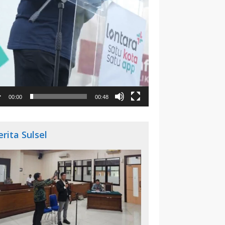
00:00
00:48
erita Sulsel