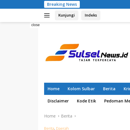
Skip
Breaking News
Pemilahan Sa
to
Kunjungi
Indeks
content
close
Home
Kolom Sulbar
Berita
Kr
Disclaimer
Kode Etik
Pedoman Med
Home
Berita
Berita
,
Daerah