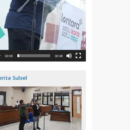
00:00
00:48
erita Sulsel