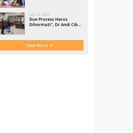
Makassar
July 23, 2026
Due Process Harus
Dihormati”, Dr Andi Cibu
Paparkan Empat Cacat
Yuridis PTDH ASN
Morowali
View More