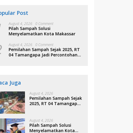
opular Post
1
August 4, 2026
0 Comment
Pilah Sampah Solusi
Menyelamatkan Kota Makassar
2
August 4, 2026
0 Comment
Pemilahan Sampah Sejak 2025, RT
04 Tamangapa Jadi Percontohan
Berbasis Kolaborasi Warga
aca Juga
August 4, 2026
Pemilahan Sampah Sejak
2025, RT 04 Tamangapa
Jadi Percontohan
Berbasis Kolaborasi
Warga
August 4, 2026
Pilah Sampah Solusi
Menyelamatkan Kota