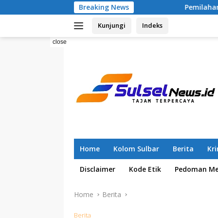
Skip
Breaking News
Pemilahan Sampah Sejak 2025, RT 
to
Kunjungi
Indeks
content
close
Home
Kolom Sulbar
Berita
Kr
Disclaimer
Kode Etik
Pedoman Med
Home
Berita
Berita