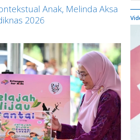
ontekstual Anak, Melinda Aksa
diknas 2026
Vid
Vide
Play