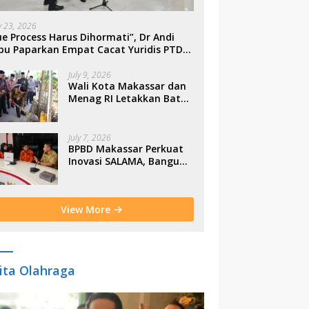
ly 23, 2026
e Process Harus Dihormati”, Dr Andi
bu Paparkan Empat Cacat Yuridis PTDH
SN Morowali
July 9, 2026
Wali Kota Makassar dan
Menag RI Letakkan Batu
Pertama Gerbang
Moderasi Indonesia di
BTP
July 7, 2026
BPBD Makassar Perkuat
Inovasi SALAMA, Bangun
Budaya Sadar Bencana
Sejak Usia Dini
View More
ita Olahraga