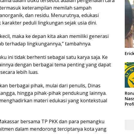
utama dalam buku tersebut adalah pengenalan cara
 termasuk keterampilan memilah sampah
 anorganik, dan residu. Menurutnya, edukasi
arakter peduli lingkungan sejak usia dini.
kecil, maka ke depan kita akan memiliki generasi
ab terhadap lingkungannya,” tambahnya.
Eric
ku ini tidak berhenti sebagai satu karya saja. Ke
ainnya dengan berbagai tema penting yang dapat
ecara lebih luas.
kan berbagai pihak, mulai dari penulis, Dinas
langga, hingga pihak-pihak pendukung lainnya.
Rona
Nass
 menghadirkan materi edukasi yang kontekstual
Prof
Arab
a Makassar bersama TP PKK dan para pemangku
itmen dalam mendorong terciptanya kota yang