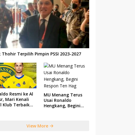
k Thohir Terpilih Pimpin PSSI 2023-2027
ldo Resmi ke Al
MU Menang Terus
r, Mari Kenali
Usai Ronaldo
il Klub Terbaik
Hengkang, Begini
 Saudi Tersebut
Respon Ten Hag
View More