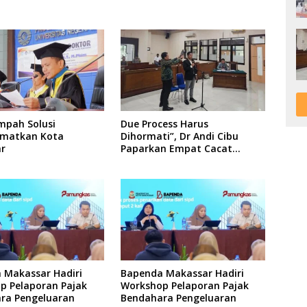
mpah Solusi
Due Process Harus
matkan Kota
Dihormati”, Dr Andi Cibu
r
Paparkan Empat Cacat
Yuridis PTDH ASN Morowali
 Makassar Hadiri
Bapenda Makassar Hadiri
p Pelaporan Pajak
Workshop Pelaporan Pajak
ra Pengeluaran
Bendahara Pengeluaran