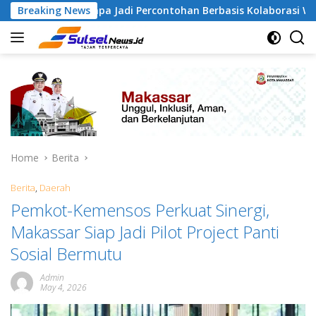
Skip
ngapa Jadi Percontohan Berbasis Kolaborasi Warga
Breaking News
P
to
content
Home
Berita
Berita
,
Daerah
Pemkot-Kemensos Perkuat Sinergi,
Makassar Siap Jadi Pilot Project Panti
Sosial Bermutu
Admin
May 4, 2026