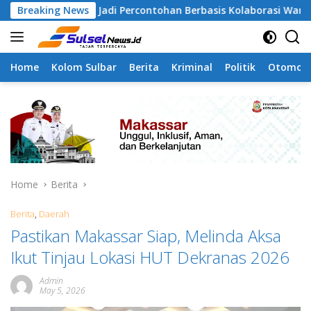
Skip
gapa Jadi Percontohan Berbasis Kolaborasi Warga
Breaking News
Pil
to
content
Home
Kolom Sulbar
Berita
Kriminal
Politik
Otomoti
Home
Berita
Berita
,
Daerah
Pastikan Makassar Siap, Melinda Aksa
Ikut Tinjau Lokasi HUT Dekranas 2026
Admin
May 5, 2026