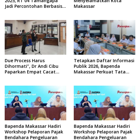
2025, RT 04 Tamangapa
Menyelamatkan Kota
Jadi Percontohan Berbasis
Makassar
Kolaborasi Warga
Due Process Harus
Tetapkan Daftar Informasi
Dihormati”, Dr Andi Cibu
Publik 2026, Bapenda
Paparkan Empat Cacat
Makassar Perkuat Tata
Yuridis PTDH ASN Morowali
Kelola Keterbukaan
Informasi
Bapenda Makassar Hadiri
Bapenda Makassar Hadiri
Workshop Pelaporan Pajak
Workshop Pelaporan Pajak
Bendahara Pengeluaran
Bendahara Pengeluaran