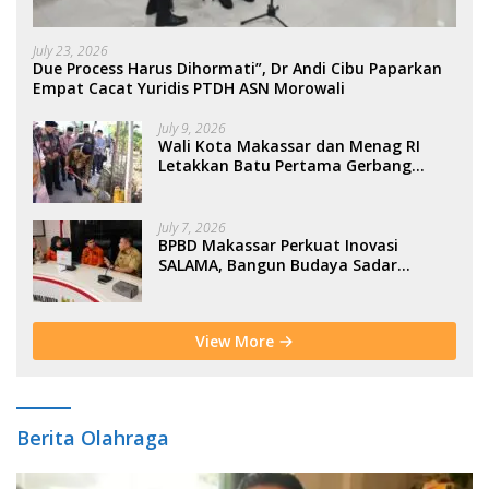
July 23, 2026
Due Process Harus Dihormati”, Dr Andi Cibu Paparkan
Empat Cacat Yuridis PTDH ASN Morowali
July 9, 2026
Wali Kota Makassar dan Menag RI
Letakkan Batu Pertama Gerbang
Moderasi Indonesia di BTP
July 7, 2026
BPBD Makassar Perkuat Inovasi
SALAMA, Bangun Budaya Sadar
Bencana Sejak Usia Dini
View More
Berita Olahraga