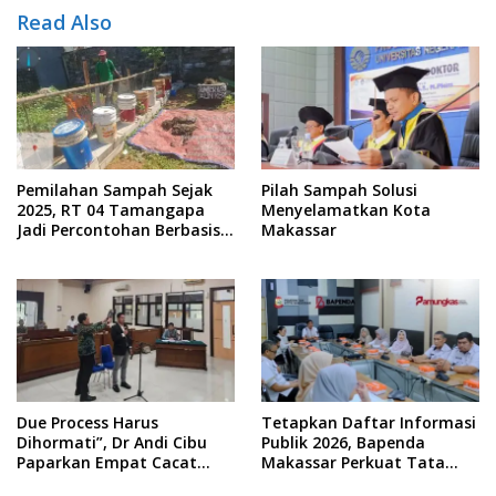
Read Also
Pemilahan Sampah Sejak
Pilah Sampah Solusi
2025, RT 04 Tamangapa
Menyelamatkan Kota
Jadi Percontohan Berbasis
Makassar
Kolaborasi Warga
Due Process Harus
Tetapkan Daftar Informasi
Dihormati”, Dr Andi Cibu
Publik 2026, Bapenda
Paparkan Empat Cacat
Makassar Perkuat Tata
Yuridis PTDH ASN Morowali
Kelola Keterbukaan