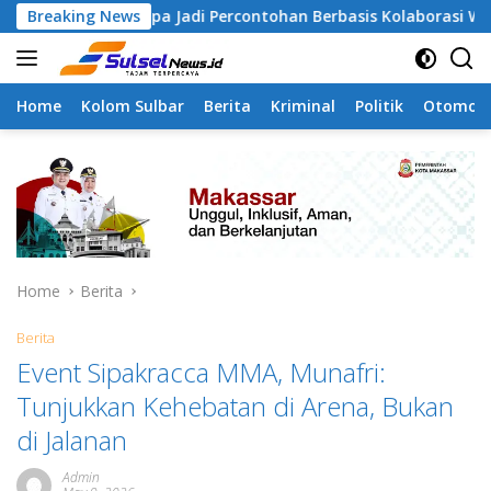
Skip
angapa Jadi Percontohan Berbasis Kolaborasi Warga
Breaking News
P
to
content
Home
Kolom Sulbar
Berita
Kriminal
Politik
Otomoti
Home
Berita
Berita
Event Sipakracca MMA, Munafri:
Tunjukkan Kehebatan di Arena, Bukan
di Jalanan
Admin