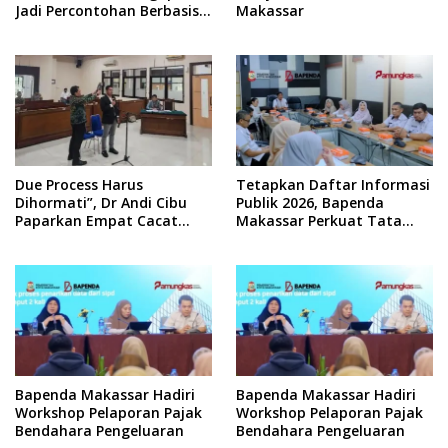
Jadi Percontohan Berbasis
Makassar
Kolaborasi Warga
Due Process Harus
Tetapkan Daftar Informasi
Dihormati”, Dr Andi Cibu
Publik 2026, Bapenda
Paparkan Empat Cacat
Makassar Perkuat Tata
Yuridis PTDH ASN Morowali
Kelola Keterbukaan
Informasi
Bapenda Makassar Hadiri
Bapenda Makassar Hadiri
Workshop Pelaporan Pajak
Workshop Pelaporan Pajak
Bendahara Pengeluaran
Bendahara Pengeluaran