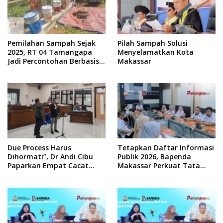
Pemilahan Sampah Sejak
Pilah Sampah Solusi
2025, RT 04 Tamangapa
Menyelamatkan Kota
Jadi Percontohan Berbasis
Makassar
Kolaborasi Warga
Due Process Harus
Tetapkan Daftar Informasi
Dihormati”, Dr Andi Cibu
Publik 2026, Bapenda
Paparkan Empat Cacat
Makassar Perkuat Tata
Yuridis PTDH ASN Morowali
Kelola Keterbukaan
Informasi