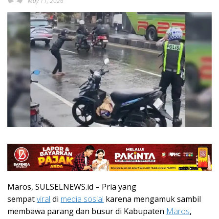
May 11, 2026
Maros, SULSELNEWS.id – Pria yang
sempat
viral
di
media sosial
karena mengamuk sambil
membawa parang dan busur di Kabupaten
Maros
,