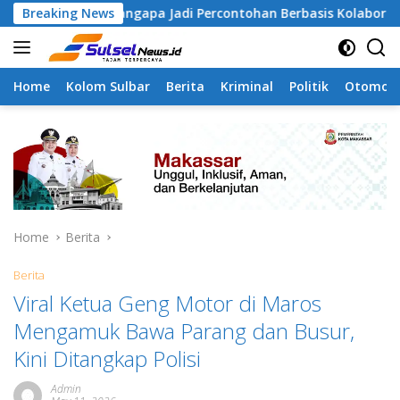
Skip
 Tamangapa Jadi Percontohan Berbasis Kolaborasi Warga
Breaking News
to
content
Home
Kolom Sulbar
Berita
Kriminal
Politik
Otomoti
Home
Berita
Berita
Viral Ketua Geng Motor di Maros
Mengamuk Bawa Parang dan Busur,
Kini Ditangkap Polisi
Admin