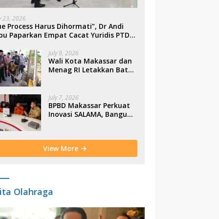
ly 23, 2026
e Process Harus Dihormati”, Dr Andi
bu Paparkan Empat Cacat Yuridis PTDH
SN Morowali
July 9, 2026
Wali Kota Makassar dan
Menag RI Letakkan Batu
Pertama Gerbang
Moderasi Indonesia di
BTP
July 7, 2026
BPBD Makassar Perkuat
Inovasi SALAMA, Bangun
Budaya Sadar Bencana
Sejak Usia Dini
View More
ita Olahraga