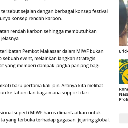
s tersebut sejalan dengan berbagai konsep festival
tunya konsep rendah karbon.
egiatan rendah karbon sehingga membutuhkan
 jelasnya.
keterlibatan Pemkot Makassar dalam MIWF bukan
Eric
 sebuah event, melainkan langkah strategis
tif yang memberi dampak jangka panjang bagi
kot) baru pertama kali join. Artinya kita melihat
Rona
ahun ke tahun dan bagaimana support dari
Nass
Prof
Arab
asional seperti MIWF harus dimanfaatkan untuk
a yang terbuka terhadap gagasan, jejaring global,