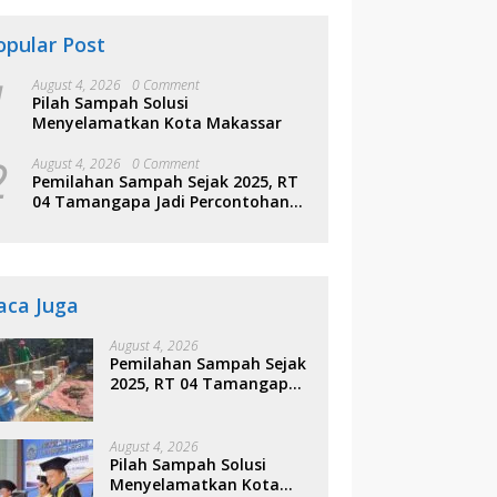
opular Post
1
August 4, 2026
0 Comment
Pilah Sampah Solusi
Menyelamatkan Kota Makassar
2
August 4, 2026
0 Comment
Pemilahan Sampah Sejak 2025, RT
04 Tamangapa Jadi Percontohan
Berbasis Kolaborasi Warga
aca Juga
August 4, 2026
Pemilahan Sampah Sejak
2025, RT 04 Tamangapa
Jadi Percontohan
Berbasis Kolaborasi
Warga
August 4, 2026
Pilah Sampah Solusi
Menyelamatkan Kota