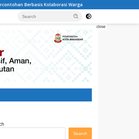
 Kolaborasi Warga
Pilah Sampah Solusi Menyelamatka
close
ch
Search