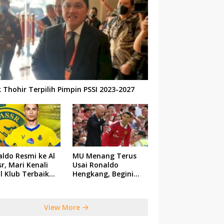
k Thohir Terpilih Pimpin PSSI 2023-2027
ldo Resmi ke Al
MU Menang Terus
r, Mari Kenali
Usai Ronaldo
il Klub Terbaik
Hengkang, Begini
 Saudi Tersebut
Respon Ten Hag
View More