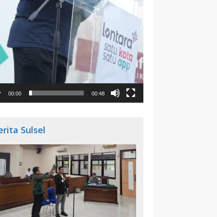
00:00
00:48
erita Sulsel