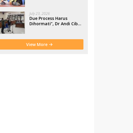
Makassar
July 23, 2026
Due Process Harus
Dihormati”, Dr Andi Cibu
Paparkan Empat Cacat
Yuridis PTDH ASN
Morowali
View More