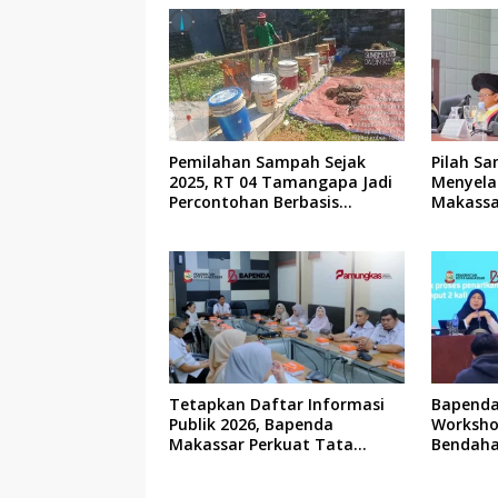
Pemilahan Sampah Sejak
Pilah Sa
2025, RT 04 Tamangapa Jadi
Menyela
Percontohan Berbasis
Makassa
Kolaborasi Warga
Tetapkan Daftar Informasi
Bapenda
Publik 2026, Bapenda
Worksho
Makassar Perkuat Tata
Bendaha
Kelola Keterbukaan Informasi