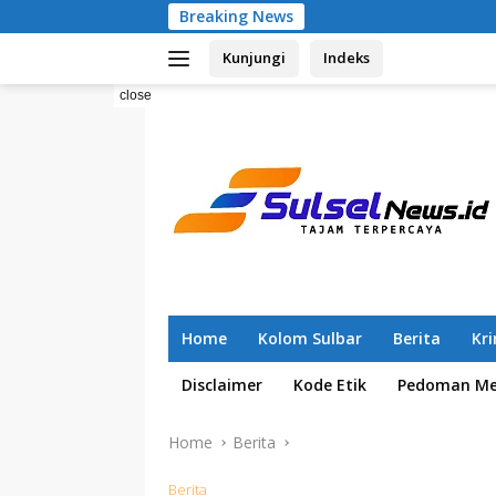
Skip
Breaking News
Pemilahan Sa
to
Kunjungi
Indeks
content
close
Home
Kolom Sulbar
Berita
Kr
Disclaimer
Kode Etik
Pedoman Med
Home
Berita
Berita