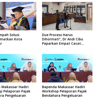
mpah Solusi
Due Process Harus
matkan Kota
Dihormati”, Dr Andi Cibu
r
Paparkan Empat Cacat
Yuridis PTDH ASN Morowali
 Makassar Hadiri
Bapenda Makassar Hadiri
p Pelaporan Pajak
Workshop Pelaporan Pajak
ra Pengeluaran
Bendahara Pengeluaran