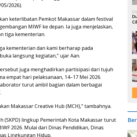
/05/2026).
Ju
Du
an keterlibatan Pemkot Makassar dalam festival
Ci
engembangan MIWF ke depan. Ia juga menjelaskan,
A
 tiga kementerian.
iga kementerian dan kami berharap pada
ka langsung kegiatan,” ujar Aan.
l tersebut juga menghadirkan partisipasi dari tujuh
ma empat hari pelaksanaan, 14–17 Mei 2026.
laborator turut ambil bagian dalam berbagai
.
akan Makassar Creative Hub (MCH),” tambahnya.
Ber
ah (SKPD) lingkup Pemerintah Kota Makassar turut
MIWF 2026. Mulai dari Dinas Pendidikan, Dinas
nas Lingkungan Hidup.