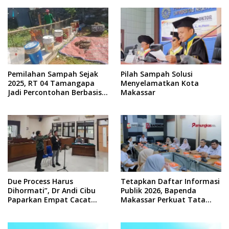
Pemilahan Sampah Sejak
Pilah Sampah Solusi
2025, RT 04 Tamangapa
Menyelamatkan Kota
Jadi Percontohan Berbasis
Makassar
Kolaborasi Warga
Due Process Harus
Tetapkan Daftar Informasi
Dihormati”, Dr Andi Cibu
Publik 2026, Bapenda
Paparkan Empat Cacat
Makassar Perkuat Tata
Yuridis PTDH ASN Morowali
Kelola Keterbukaan
Informasi