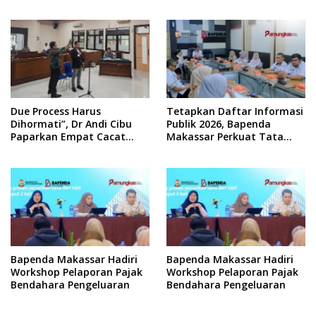
Kolaborasi Warga
Due Process Harus
Tetapkan Daftar Informasi
Dihormati”, Dr Andi Cibu
Publik 2026, Bapenda
Paparkan Empat Cacat
Makassar Perkuat Tata
Yuridis PTDH ASN Morowali
Kelola Keterbukaan
Informasi
Bapenda Makassar Hadiri
Bapenda Makassar Hadiri
Workshop Pelaporan Pajak
Workshop Pelaporan Pajak
Bendahara Pengeluaran
Bendahara Pengeluaran