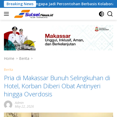
Skip
 Tamangapa Jadi Percontohan Berbasis Kolaborasi Warga
Breaking News
to
content
Home
Berita
Berita
Pria di Makassar Bunuh Selingkuhan di
Hotel, Korban Diberi Obat Antinyeri
hingga Overdosis
Admin
May 22, 2026