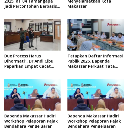
2025, RT 04 Tamangapa
Menyelamatkan Kota
Jadi Percontohan Berbasis
Makassar
Kolaborasi Warga
Due Process Harus
Tetapkan Daftar Informasi
Dihormati”, Dr Andi Cibu
Publik 2026, Bapenda
Paparkan Empat Cacat
Makassar Perkuat Tata
Yuridis PTDH ASN Morowali
Kelola Keterbukaan
Informasi
Bapenda Makassar Hadiri
Bapenda Makassar Hadiri
Workshop Pelaporan Pajak
Workshop Pelaporan Pajak
Bendahara Pengeluaran
Bendahara Pengeluaran