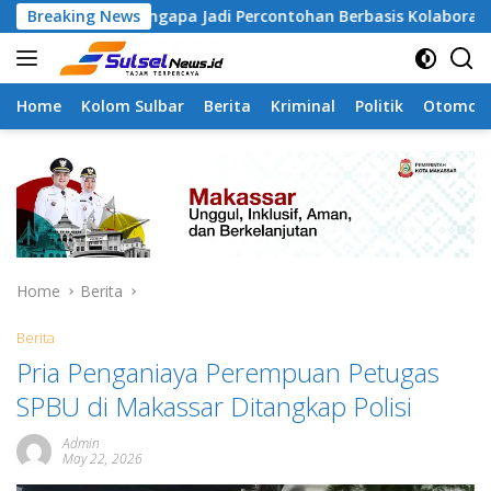
Skip
 Tamangapa Jadi Percontohan Berbasis Kolaborasi Warga
Breaking News
to
content
Home
Kolom Sulbar
Berita
Kriminal
Politik
Otomoti
Home
Berita
Berita
Pria Penganiaya Perempuan Petugas
SPBU di Makassar Ditangkap Polisi
Admin
May 22, 2026