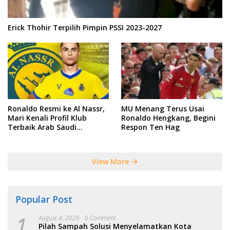
Erick Thohir Terpilih Pimpin PSSI 2023-2027
Ronaldo Resmi ke Al Nassr,
MU Menang Terus Usai
Mari Kenali Profil Klub
Ronaldo Hengkang, Begini
Terbaik Arab Saudi
Respon Ten Hag
Tersebut
View More
Popular Post
1
August 4, 2026
0 Comment
Pilah Sampah Solusi Menyelamatkan Kota