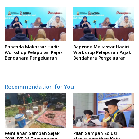
Informasi
Bapenda Makassar Hadiri
Bapenda Makassar Hadiri
Workshop Pelaporan Pajak
Workshop Pelaporan Pajak
Bendahara Pengeluaran
Bendahara Pengeluaran
Recommendation for You
Pemilahan Sampah Sejak
Pilah Sampah Solusi
2025, RT 04 Tamangapa
Menyelamatkan Kota