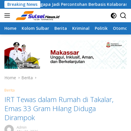
Skip
 Tamangapa Jadi Percontohan Berbasis Kolaborasi Warga
Breaking News
to
content
Home
Kolom Sulbar
Berita
Kriminal
Politik
Otomoti
Home
Berita
Berita
IRT Tewas dalam Rumah di Takalar,
Emas 33 Gram Hilang Diduga
Dirampok
Admin