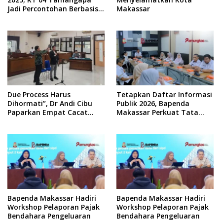
Jadi Percontohan Berbasis
Makassar
Kolaborasi Warga
Due Process Harus
Tetapkan Daftar Informasi
Dihormati”, Dr Andi Cibu
Publik 2026, Bapenda
Paparkan Empat Cacat
Makassar Perkuat Tata
Yuridis PTDH ASN Morowali
Kelola Keterbukaan
Informasi
Bapenda Makassar Hadiri
Bapenda Makassar Hadiri
Workshop Pelaporan Pajak
Workshop Pelaporan Pajak
Bendahara Pengeluaran
Bendahara Pengeluaran