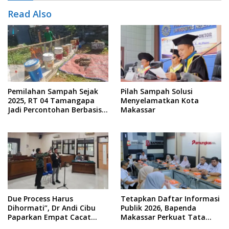
Read Also
Pemilahan Sampah Sejak
Pilah Sampah Solusi
2025, RT 04 Tamangapa
Menyelamatkan Kota
Jadi Percontohan Berbasis
Makassar
Kolaborasi Warga
Due Process Harus
Tetapkan Daftar Informasi
Dihormati”, Dr Andi Cibu
Publik 2026, Bapenda
Paparkan Empat Cacat
Makassar Perkuat Tata
Yuridis PTDH ASN Morowali
Kelola Keterbukaan