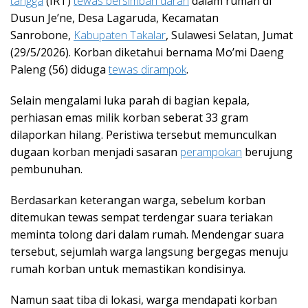
tangga
(IRT)
tewas bersimbah darah
dalam rumah di
Dusun Je’ne, Desa Lagaruda, Kecamatan
Sanrobone,
Kabupaten Takalar
, Sulawesi Selatan, Jumat
(29/5/2026). Korban diketahui bernama Mo’mi Daeng
Paleng (56) diduga
tewas dirampok
.
Selain mengalami luka parah di bagian kepala,
perhiasan emas milik korban seberat 33 gram
dilaporkan hilang. Peristiwa tersebut memunculkan
dugaan korban menjadi sasaran
perampokan
berujung
pembunuhan.
Berdasarkan keterangan warga, sebelum korban
ditemukan tewas sempat terdengar suara teriakan
meminta tolong dari dalam rumah. Mendengar suara
tersebut, sejumlah warga langsung bergegas menuju
rumah korban untuk memastikan kondisinya.
Namun saat tiba di lokasi, warga mendapati korban