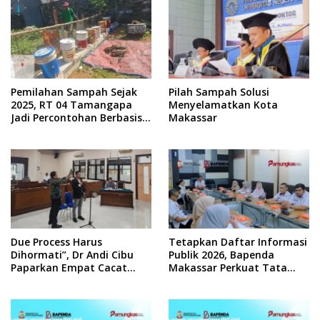
Pemilahan Sampah Sejak
Pilah Sampah Solusi
2025, RT 04 Tamangapa
Menyelamatkan Kota
Jadi Percontohan Berbasis
Makassar
Kolaborasi Warga
Due Process Harus
Tetapkan Daftar Informasi
Dihormati”, Dr Andi Cibu
Publik 2026, Bapenda
Paparkan Empat Cacat
Makassar Perkuat Tata
Yuridis PTDH ASN Morowali
Kelola Keterbukaan
Informasi