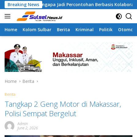
Skip
4 Tamangapa Jadi Percontohan Berbasis Kolaborasi Warga
Breaking News
to
content
Home
Kolom Sulbar
Berita
Kriminal
Politik
Otomoti
Home
Berita
Berita
Tangkap 2 Geng Motor di Makassar,
Polisi Sempat Bergelut
Admin
June 2, 2026