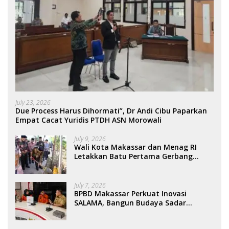
July 23, 2026
Due Process Harus Dihormati”, Dr Andi Cibu Paparkan
Empat Cacat Yuridis PTDH ASN Morowali
July 9, 2026
Wali Kota Makassar dan Menag RI
Letakkan Batu Pertama Gerbang
Moderasi Indonesia di BTP
July 7, 2026
BPBD Makassar Perkuat Inovasi
SALAMA, Bangun Budaya Sadar
Bencana Sejak Usia Dini