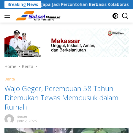
Skip
Tamangapa Jadi Percontohan Berbasis Kolaborasi Warga
Breaking News
to
content
Home
Berita
Berita
Wajo Geger, Perempuan 58 Tahun
Ditemukan Tewas Membusuk dalam
Rumah
Admin
June 2, 2026