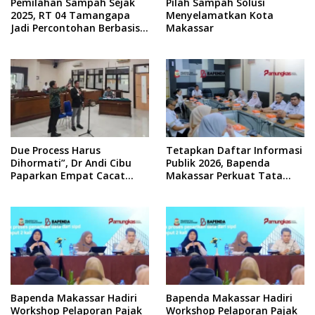
Pemilahan Sampah Sejak
Pilah Sampah Solusi
2025, RT 04 Tamangapa
Menyelamatkan Kota
Jadi Percontohan Berbasis
Makassar
Kolaborasi Warga
Due Process Harus
Tetapkan Daftar Informasi
Dihormati”, Dr Andi Cibu
Publik 2026, Bapenda
Paparkan Empat Cacat
Makassar Perkuat Tata
Yuridis PTDH ASN Morowali
Kelola Keterbukaan
Informasi
Bapenda Makassar Hadiri
Bapenda Makassar Hadiri
Workshop Pelaporan Pajak
Workshop Pelaporan Pajak