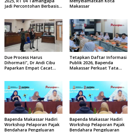
2025, RT 04 Tamangapa
Menyelamatkan Kota
Jadi Percontohan Berbasis
Makassar
Kolaborasi Warga
Due Process Harus
Tetapkan Daftar Informasi
Dihormati”, Dr Andi Cibu
Publik 2026, Bapenda
Paparkan Empat Cacat
Makassar Perkuat Tata
Yuridis PTDH ASN Morowali
Kelola Keterbukaan
Informasi
Bapenda Makassar Hadiri
Bapenda Makassar Hadiri
Workshop Pelaporan Pajak
Workshop Pelaporan Pajak
Bendahara Pengeluaran
Bendahara Pengeluaran