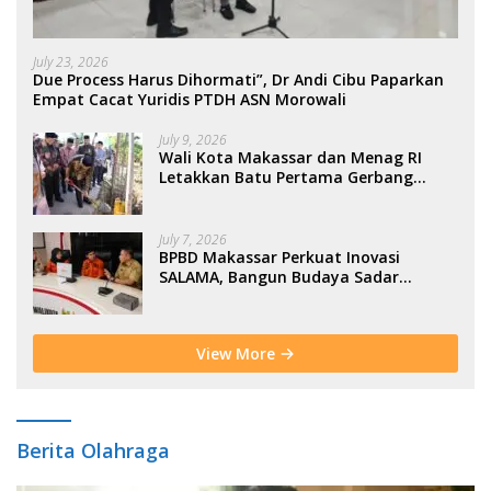
July 23, 2026
Due Process Harus Dihormati”, Dr Andi Cibu Paparkan
Empat Cacat Yuridis PTDH ASN Morowali
July 9, 2026
Wali Kota Makassar dan Menag RI
Letakkan Batu Pertama Gerbang
Moderasi Indonesia di BTP
July 7, 2026
BPBD Makassar Perkuat Inovasi
SALAMA, Bangun Budaya Sadar
Bencana Sejak Usia Dini
View More
Berita Olahraga