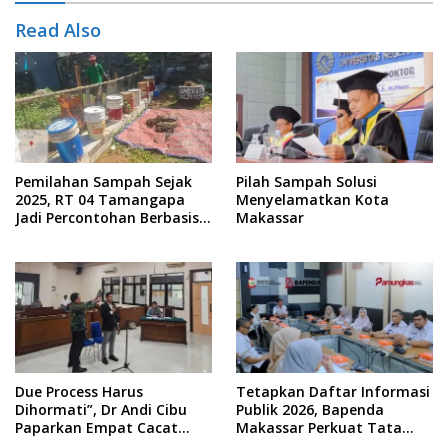
Read Also
Pemilahan Sampah Sejak
Pilah Sampah Solusi
2025, RT 04 Tamangapa
Menyelamatkan Kota
Jadi Percontohan Berbasis
Makassar
Kolaborasi Warga
Due Process Harus
Tetapkan Daftar Informasi
Dihormati”, Dr Andi Cibu
Publik 2026, Bapenda
Paparkan Empat Cacat
Makassar Perkuat Tata
Yuridis PTDH ASN Morowali
Kelola Keterbukaan