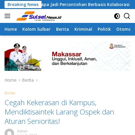
Skip
 Tamangapa Jadi Percontohan Berbasis Kolaborasi Warga
Breaking News
to
content
Home
Kolom Sulbar
Berita
Kriminal
Politik
Otomoti
Home
Berita
Berita
Cegah Kekerasan di Kampus,
Mendiktisaintek Larang Ospek dan
Aturan Senioritas!
Admin