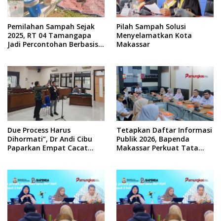
Pemilahan Sampah Sejak
Pilah Sampah Solusi
2025, RT 04 Tamangapa
Menyelamatkan Kota
Jadi Percontohan Berbasis
Makassar
Kolaborasi Warga
Due Process Harus
Tetapkan Daftar Informasi
Dihormati”, Dr Andi Cibu
Publik 2026, Bapenda
Paparkan Empat Cacat
Makassar Perkuat Tata
Yuridis PTDH ASN Morowali
Kelola Keterbukaan
Informasi