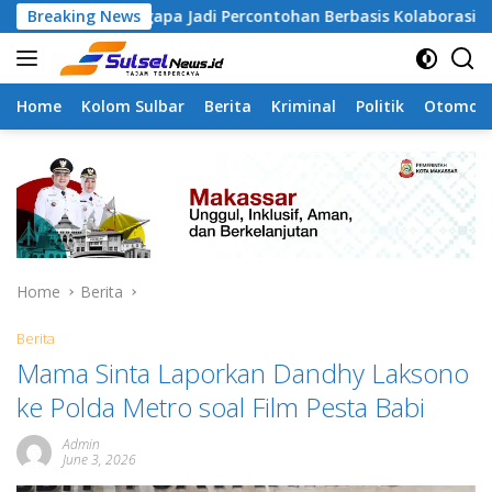
Skip
amangapa Jadi Percontohan Berbasis Kolaborasi Warga
Breaking News
to
content
Home
Kolom Sulbar
Berita
Kriminal
Politik
Otomoti
Home
Berita
Berita
Mama Sinta Laporkan Dandhy Laksono
ke Polda Metro soal Film Pesta Babi
Admin
June 3, 2026