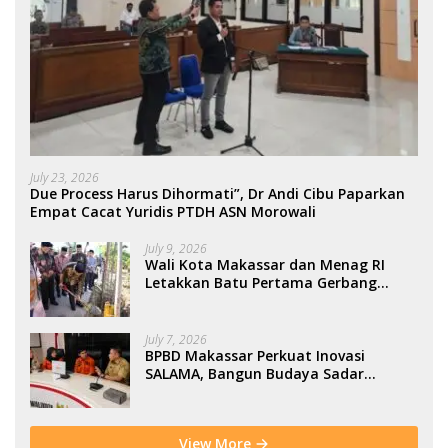
July 23, 2026
Due Process Harus Dihormati”, Dr Andi Cibu Paparkan
Empat Cacat Yuridis PTDH ASN Morowali
July 9, 2026
Wali Kota Makassar dan Menag RI
Letakkan Batu Pertama Gerbang
Moderasi Indonesia di BTP
July 7, 2026
BPBD Makassar Perkuat Inovasi
SALAMA, Bangun Budaya Sadar
Bencana Sejak Usia Dini
View More