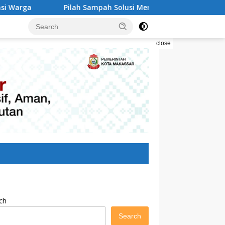
 Sampah Solusi Menyelamatkan Kota Makassar
Due Pro
close
ch
Search