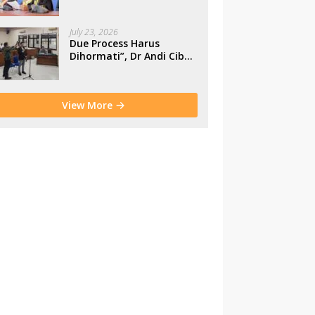
Makassar
July 23, 2026
Due Process Harus
Dihormati”, Dr Andi Cibu
Paparkan Empat Cacat
Yuridis PTDH ASN
Morowali
View More