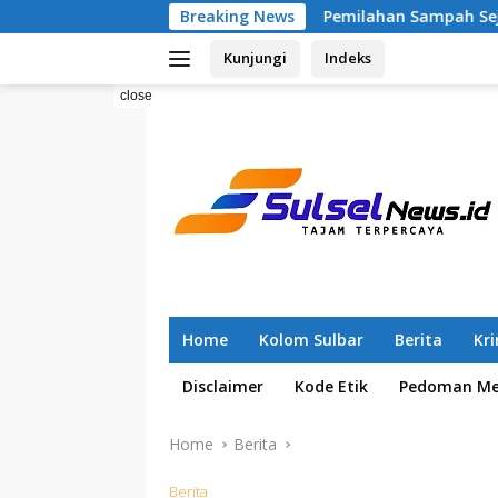
Skip
Pemilahan Sampah Sejak 2025, RT 04 Tamanga
Breaking News
to
Kunjungi
Indeks
content
close
Home
Kolom Sulbar
Berita
Kr
Disclaimer
Kode Etik
Pedoman Med
Home
Berita
Berita