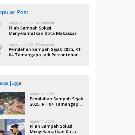
opular Post
1
August 4, 2026
0 Comment
Pilah Sampah Solusi
Menyelamatkan Kota Makassar
2
August 4, 2026
0 Comment
Pemilahan Sampah Sejak 2025, RT
04 Tamangapa Jadi Percontohan
Berbasis Kolaborasi Warga
aca Juga
August 4, 2026
Pemilahan Sampah Sejak
2025, RT 04 Tamangapa
Jadi Percontohan
Berbasis Kolaborasi
Warga
August 4, 2026
Pilah Sampah Solusi
Menyelamatkan Kota