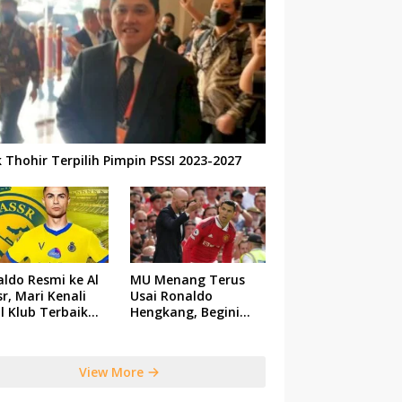
k Thohir Terpilih Pimpin PSSI 2023-2027
ldo Resmi ke Al
MU Menang Terus
r, Mari Kenali
Usai Ronaldo
il Klub Terbaik
Hengkang, Begini
 Saudi Tersebut
Respon Ten Hag
View More