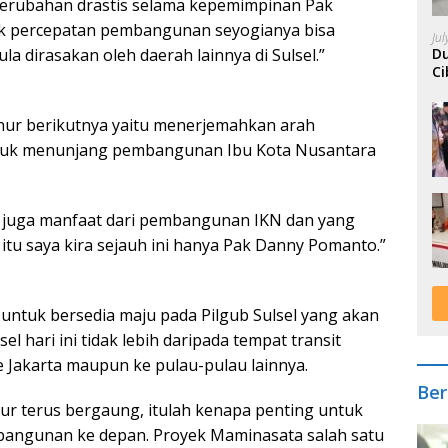
erubahan drastis selama kepemimpinan Pak
uk percepatan pembangunan seyogianya bisa
Ju
ula dirasakan oleh daerah lainnya di Sulsel.”
Du
Ci
A
nur berikutnya yaitu menerjemahkan arah
tuk menunjang pembangunan Ibu Kota Nusantara
n juga manfaat dari pembangunan IKN dan yang
tu saya kira sejauh ini hanya Pak Danny Pomanto.”
ntuk bersedia maju pada Pilgub Sulsel yang akan
lsel hari ini tidak lebih daripada tempat transit
e Jakarta maupun ke pulau-pulau lainnya.
Ber
mur terus bergaung, itulah kenapa penting untuk
angunan ke depan. Proyek Maminasata salah satu