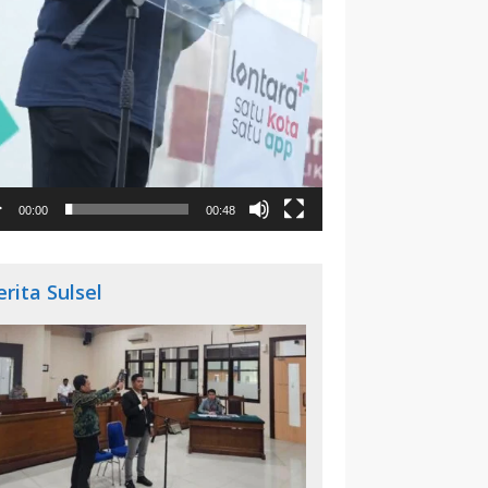
00:00
00:48
erita Sulsel