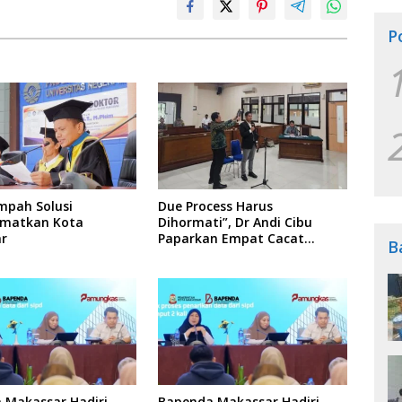
P
mpah Solusi
Due Process Harus
matkan Kota
Dihormati”, Dr Andi Cibu
r
Paparkan Empat Cacat
B
Yuridis PTDH ASN Morowali
 Makassar Hadiri
Bapenda Makassar Hadiri