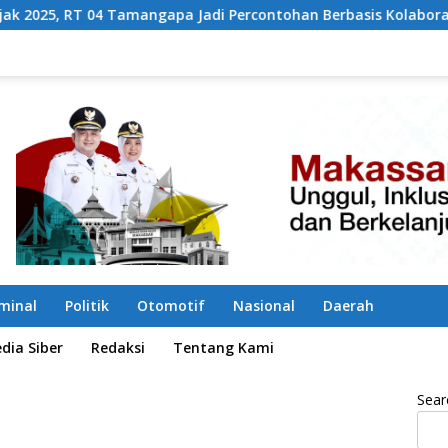
pa Jadi Percontohan Berbasis Kolaborasi Warga
Pilah
iminal
Politik
Otomotif
Nasional
Daerah
ia Siber
Redaksi
Tentang Kami
Sear