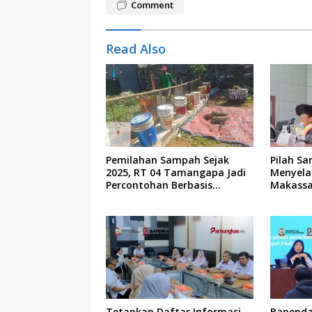
Comment
Read Also
Pemilahan Sampah Sejak
Pilah Sa
2025, RT 04 Tamangapa Jadi
Menyela
Percontohan Berbasis
Makassa
Kolaborasi Warga
Tetapkan Daftar Informasi
Bapenda