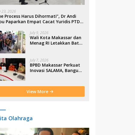
ly 23, 2026
e Process Harus Dihormati”, Dr Andi
bu Paparkan Empat Cacat Yuridis PTDH
SN Morowali
July 9, 2026
Wali Kota Makassar dan
Menag RI Letakkan Batu
Pertama Gerbang
Moderasi Indonesia di
BTP
July 7, 2026
BPBD Makassar Perkuat
Inovasi SALAMA, Bangun
Budaya Sadar Bencana
Sejak Usia Dini
View More
ita Olahraga